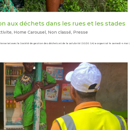
on aux déchets dans les rues et les stades
tivite
,
Home Carousel
,
Non classé
,
Presse
nariat avec la Société de gestion des déchets et de la salubrité (SGDS SA) a organisé le samedi 4 mai 20