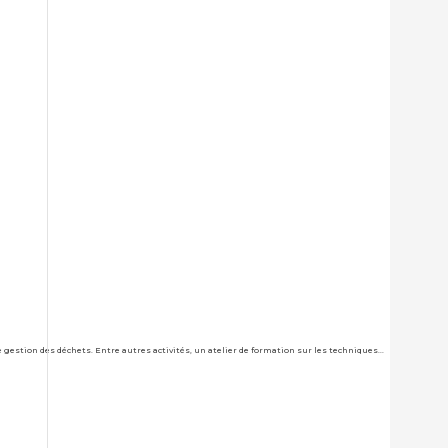
 à l’écocitoyenneté à Akassato
estion des déchets. Entre autres activités, un atelier de formation sur les techniques...