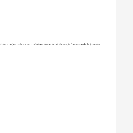
24, une journée de salubrité au Stade René Pleven, à l’occasion de la journée...