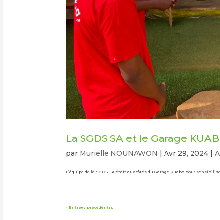
La SGDS SA et le Garage KUABO
par
Murielle NOUNAWON
|
Avr 29, 2024
|
A
L’équipe de la SGDS SA était aux côtés du Garage Kuabo pour sensibiliser
« Entrées précédentes