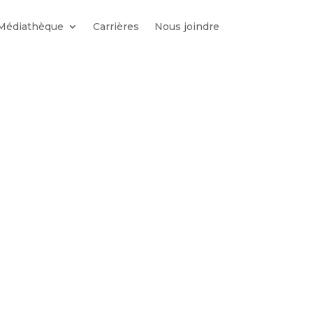
Médiathèque
Carrières
Nous joindre