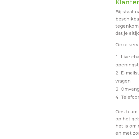
Klante
Bij staat 
beschikbaa
tegenkomt
dat je alti
Onze serv
Live cha
openingsti
E-mails
vragen
Omvangr
Telefoo
Ons team b
op het ge
het is om
en met zo