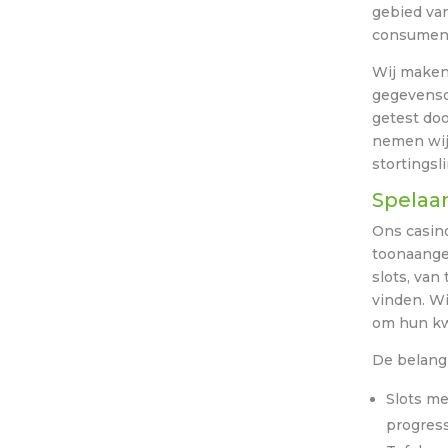
gebied van
consumen
Wij maken
gegevenso
getest doo
nemen wij
stortingsli
Spelaa
Ons casin
toonaange
slots, van
vinden. W
om hun kwa
De belangr
Slots me
progress