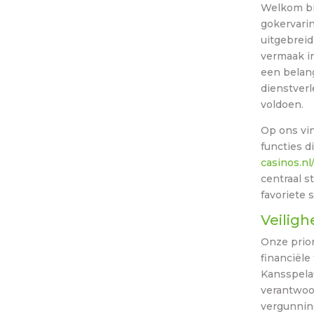
Welkom bij
gokervari
uitgebreid
vermaak in
een belang
dienstver
voldoen.
Op ons vin
functies d
casinos.nl
centraal st
favoriete 
Veiligh
Onze prior
financiële 
Kansspelau
verantwoor
vergunning