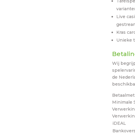
Tafelspe
variante
Live cas
gestrea
Kras car
Unieke t
Betali
Wij begrij
spelervari
de Nederla
beschikba
Betaalme
Minimale 
Verwerking
Verwerkin
iDEAL
Bankovers