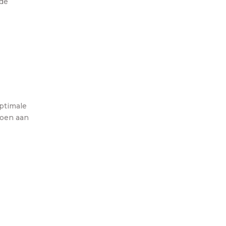
nde
optimale
doen aan