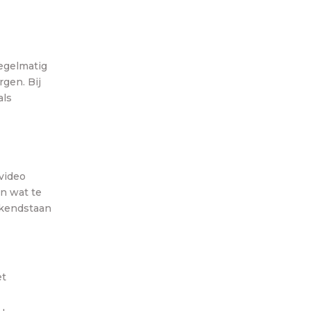
egelmatig
gen. Bij
als
video
en wat te
ekendstaan
et