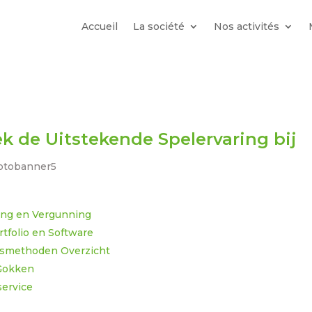
Accueil
La société
Nos activités
k de Uitstekende Spelervaring bij
ing en Vergunning
tfolio en Software
gsmethoden Overzicht
Gokken
service