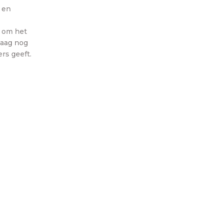
 en
t om het
daag nog
ers geeft.