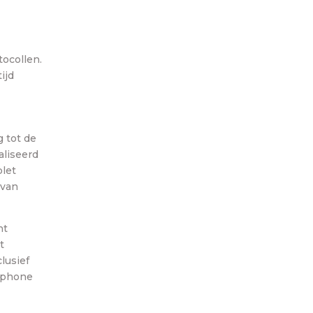
ocollen.
ijd
g tot de
aliseerd
blet
 van
nt
t
lusief
rtphone