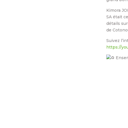
Kimora JOH
SA était c
détails su
de Cotono
Suivez l’i
https://y
Ensemb