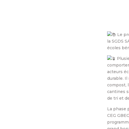
Le pr
la SGDS SA
écoles bén
Plusi
comporteme
acteurs é
durable. Il
compost, l
cantines s
de tri et 
La phase p
CEG GBEG
programme 
grand bon