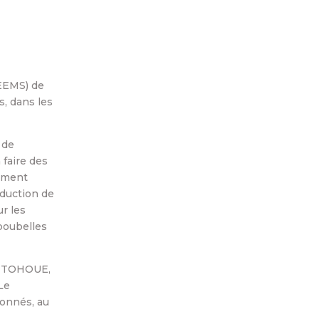
PEEMS) de
, dans les
 de
faire des
pement
roduction de
ur les
 poubelles
PP TOHOUE,
Le
ionnés, au