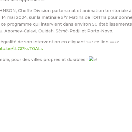
NSON, Cheffe Division partenariat et animation territoriale à
e 14 mai 2024, sur la matinale 5/7 Matins de l’ORTB pour donne
r ce programme qui intervient dans environ 50 établissements 
u, Abomey-Calavi, Ouidah, Sèmè-Podji et Porto-Novo.
ntégralité de son intervention en cliquant sur ce lien ===>
outu.be/tLGPksT0ALs
le, pour des villes propres et durables !