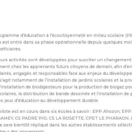
ogramme d’éducation à l’écocitoyenneté en milieu scolaire (
 est entré dans sa phase opérationnelle depuis quelques mois
éficiaires.
eurs activités sont développées pour susciter un changement
nt chez les apprenants futurs citoyens de demain, afin d’en 
clairés, engagés et responsables face aux enjeux du dévelop
 s’agit notamment de l’installation de jardins scolaires et la p
’installation de biodigesteurs pour la production de biogaz po
colaires, la distribution de bande dessinée et l’installation de
des jeux d’éducation au développement durable.
ilote est en cours dans six écoles à savoir : EPP Ahozon, E
AMEY, CS PADRE PIO, CS LA ROSETTE, CPET LE PHARAON. 
sera bientôt répliqué dans les autres établissements sélect
heur des apprenants.