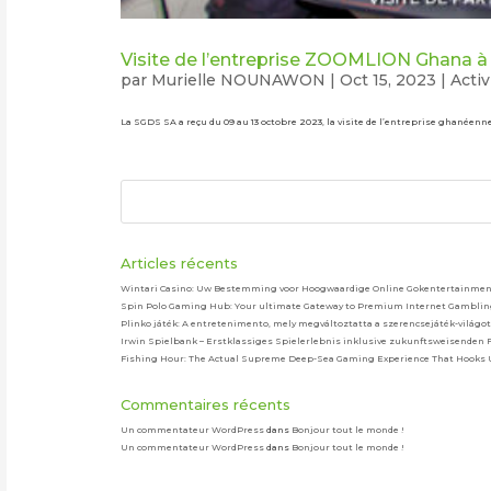
Visite de l’entreprise ZOOMLION Ghana à
par
Murielle NOUNAWON
|
Oct 15, 2023
|
Activ
La SGDS SA a reçu du 09 au 13 octobre 2023, la visite de l’entreprise ghanéen
Articles récents
Wintari Casino: Uw Bestemming voor Hoogwaardige Online Gokentertainme
Spin Polo Gaming Hub: Your ultimate Gateway to Premium Internet Gamblin
Plinko játék: A entretenimento, mely megváltoztatta a szerencsejáték-világo
Irwin Spielbank – Erstklassiges Spielerlebnis inklusive zukunftsweisenden 
Fishing Hour: The Actual Supreme Deep-Sea Gaming Experience That Hooks 
Commentaires récents
Un commentateur WordPress
dans
Bonjour tout le monde !
Un commentateur WordPress
dans
Bonjour tout le monde !