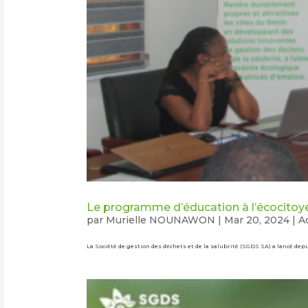
Le programme d’éducation à l’écocitoye
par
Murielle NOUNAWON
|
Mar 20, 2024
|
Ac
La Société de gestion des déchets et de la salubrité (SGDS SA) a lancé de