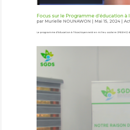
Focus sur le Programme d’éducation à 
par
Murielle NOUNAWON
|
Mai 15, 2024
|
Act
Le programme d’éducation à l’écocitoyenneté en milieu scolaire (PEEMS) d