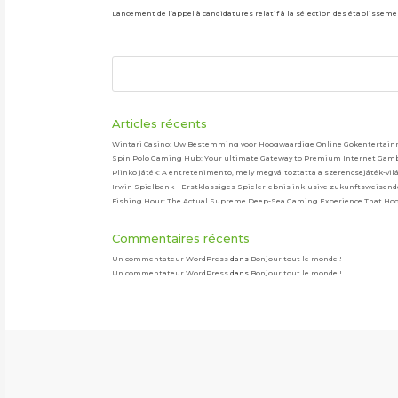
Lancement de l’appel à candidatures relatif à la sélection des établisseme
Articles récents
Wintari Casino: Uw Bestemming voor Hoogwaardige Online Gokentertai
Spin Polo Gaming Hub: Your ultimate Gateway to Premium Internet Gamb
Plinko játék: A entretenimento, mely megváltoztatta a szerencsejáték-vil
Irwin Spielbank – Erstklassiges Spielerlebnis inklusive zukunftsweisen
Fishing Hour: The Actual Supreme Deep-Sea Gaming Experience That Ho
Commentaires récents
Un commentateur WordPress
dans
Bonjour tout le monde !
Un commentateur WordPress
dans
Bonjour tout le monde !