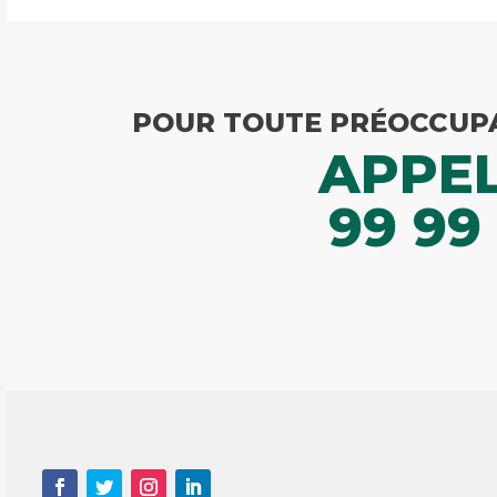
POUR TOUTE PRÉOCCUP
APPEL
99 99