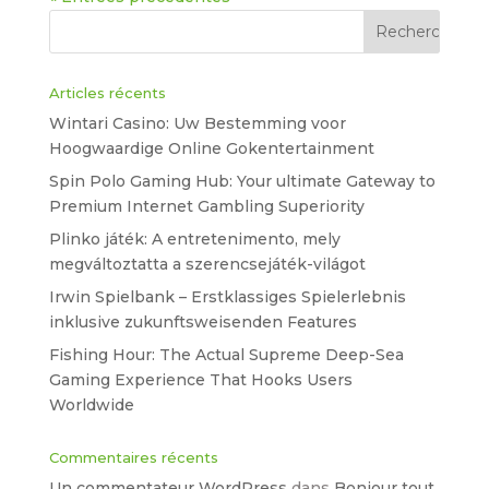
Articles récents
Wintari Casino: Uw Bestemming voor
Hoogwaardige Online Gokentertainment
Spin Polo Gaming Hub: Your ultimate Gateway to
Premium Internet Gambling Superiority
Plinko játék: A entretenimento, mely
megváltoztatta a szerencsejáték-világot
Irwin Spielbank – Erstklassiges Spielerlebnis
inklusive zukunftsweisenden Features
Fishing Hour: The Actual Supreme Deep-Sea
Gaming Experience That Hooks Users
Worldwide
Commentaires récents
Un commentateur WordPress
dans
Bonjour tout