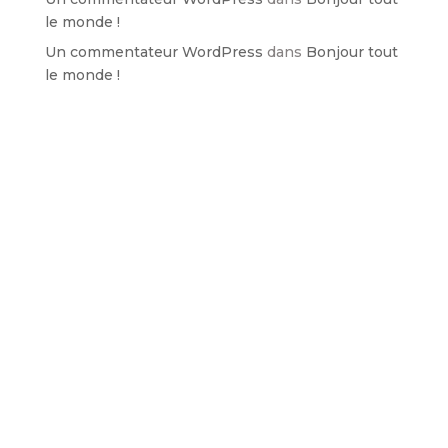
le monde !
Un commentateur WordPress
dans
Bonjour tout
le monde !