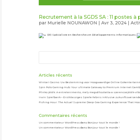
Recrutement à la SGDS SA : 11 postes à 
par
Murielle NOUNAWON
|
Avr 3, 2024
|
Acti
(01) Spécialiste en Recherches et Développements Informatiques ;
Articles récents
Wintari Casino: Uw Bestemming voor Hoogwaardige Online Gokentertain
Spin Polo Gaming Hub: Your ultimate Gateway to Premium Internet Gamb
Plinko játék: A entretenimento, mely megváltoztatta a szerencsejáték-vil
Irwin Spielbank – Erstklassiges Spielerlebnis inklusive zukunftsweisend
Fishing Hour: The Actual Supreme Deep-Sea Gaming Experience That Hoo
Commentaires récents
Un commentateur WordPress
dans
Bonjour tout le monde !
Un commentateur WordPress
dans
Bonjour tout le monde !