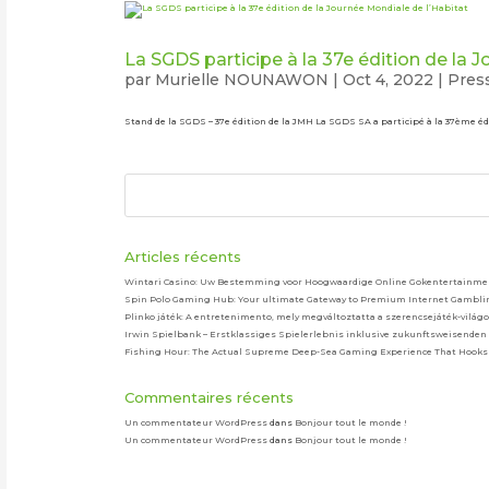
La SGDS participe à la 37e édition de la 
par
Murielle NOUNAWON
|
Oct 4, 2022
|
Pres
Stand de la SGDS – 37e édition de la JMH La SGDS SA a participé à la 37ème édi
Articles récents
Wintari Casino: Uw Bestemming voor Hoogwaardige Online Gokentertainme
Spin Polo Gaming Hub: Your ultimate Gateway to Premium Internet Gamblin
Plinko játék: A entretenimento, mely megváltoztatta a szerencsejáték-világo
Irwin Spielbank – Erstklassiges Spielerlebnis inklusive zukunftsweisenden
Fishing Hour: The Actual Supreme Deep-Sea Gaming Experience That Hooks
Commentaires récents
Un commentateur WordPress
dans
Bonjour tout le monde !
Un commentateur WordPress
dans
Bonjour tout le monde !