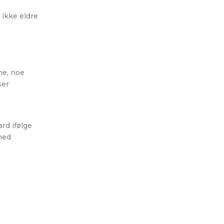
 ikke eldre
ne, noe
ser
rd ifølge
 med