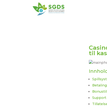
Casin
til k
Innhol
Spillsys
Betaling
Bonustil
Support 
Tillatel