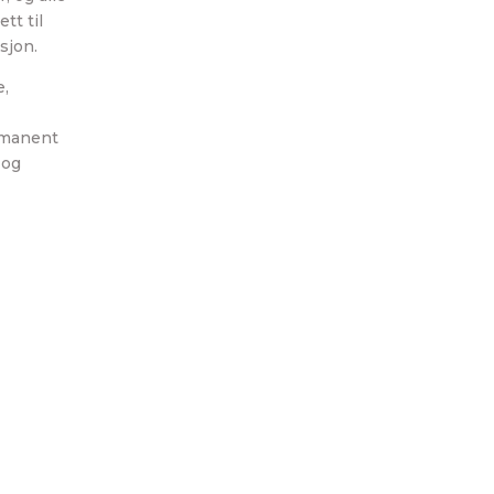
tt til
sjon.
e,
ermanent
 og