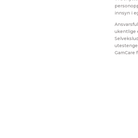
personoppl
innsyn i e
Ansvarsfull
ukentlige 
Selvekslud
utestenge
GamCare fo