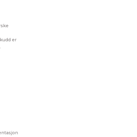
rske
e
skudd er
.
entasjon