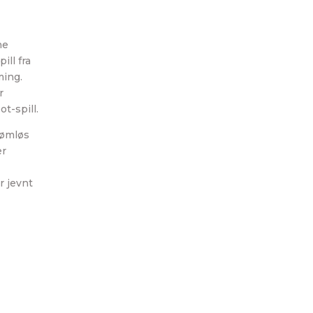
ne
ill fra
ming.
r
ot-spill.
sømløs
er
r jevnt