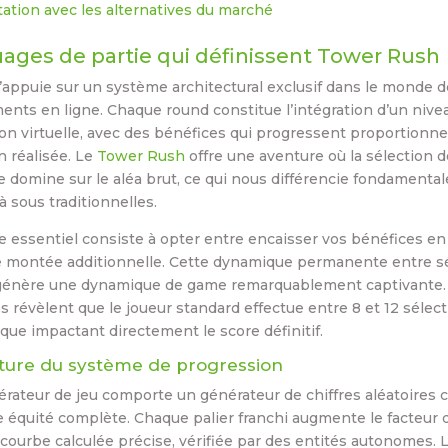
ation avec les alternatives du marché
ages de partie qui définissent Tower Rush
appuie sur un système architectural exclusif dans le monde 
ents en ligne. Chaque round constitue l’intégration d’un nive
on virtuelle, avec des bénéfices qui progressent proportionn
on réalisée. Le
Tower Rush
offre une aventure où la sélection d
e domine sur le aléa brut, ce qui nous différencie fondament
 sous traditionnelles.
e essentiel consiste à opter entre encaisser vos bénéfices en
e montée additionnelle. Cette dynamique permanente entre sé
génère une dynamique de game remarquablement captivante.
es révèlent que le joueur standard effectue entre 8 et 12 sélec
aque impactant directement le score définitif.
ture du système de progression
rateur de jeu comporte un générateur de chiffres aléatoires ce
 équité complète. Chaque palier franchi augmente le facteur 
courbe calculée précise, vérifiée par des entités autonomes. 