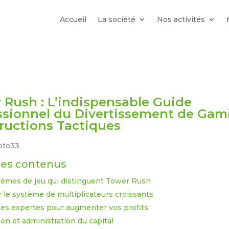
Accueil
La société
Nos activités
 Rush : L’indispensable Guide
ssionnel du Divertissement de Gam
ructions Tactiques
des contenus
tèmes de jeu qui distinguent Tower Rush
r le système de multiplicateurs croissants
es expertes pour augmenter vos profits
ion et administration du capital