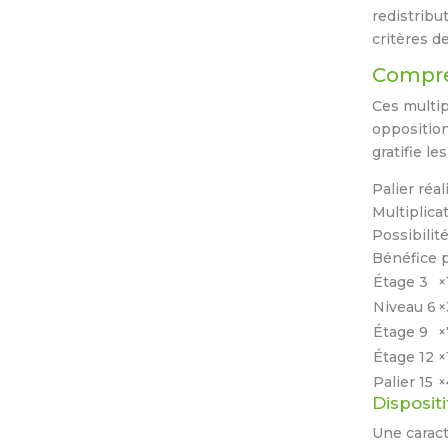
redistribu
critères d
Compren
Ces multi
opposition
gratifie l
Palier réal
Multiplica
Possibilit
Bénéfice p
Étage 3
×
Niveau 6
×
Étage 9
×
Étage 12
×
Palier 15
×
Dispositi
Une caract