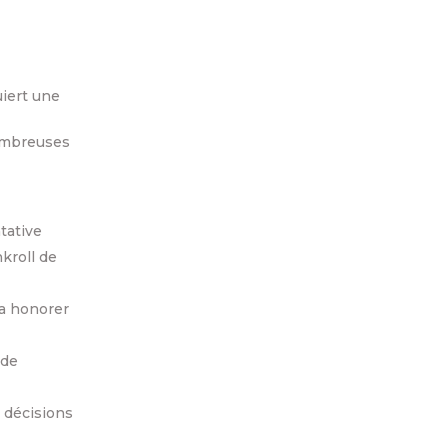
uiert une
 nombreuses
tative
kroll de
a honorer
 de
 décisions