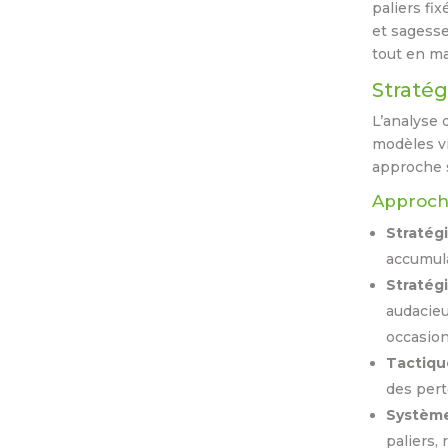
paliers fi
et sagesse
tout en m
Stratég
L’analyse 
modèles vi
approche s
Approch
Stratégi
accumula
Stratégi
audacieu
occasion
Tactiqu
des pert
Système 
paliers,