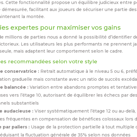
xés. Cette fonctionnalité propose un équilibre judicieux entre p
 démesurée, facilitant aux joueurs de sécuriser une partie de
aintenant la montée.
ies expertes pour maximiser vos gains
de millions de parties nous a donné la possibilité d’identifier d
ctorieux. Les utilisateurs les plus performants ne prennent j
eule, mais adaptent leur comportement selon le cadre.
es recommandées selon votre style
e conservatrice :
Retrait automatique à le niveau 5 ou 6, préf
tion graduelle mais constante avec un ratio de succès excéd
e balancée :
Variation entre abandons promptes et tentative
ses vers l’étage 10, autorisant de équilibrer les échecs par de
nels substantiels
e audacieuse :
Viser systématiquement l’étage 12 ou au-delà
es fréquentes en compensation de bénéfices colossaux lors 
par paliers :
Usage de la protection partielle à tout multiple 
 réduisant la fluctuation générale de 35% selon nos données