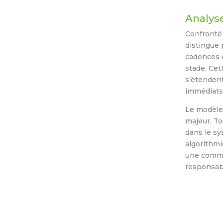
Analyse
Confronté 
distingue 
cadences 
stade. Cet
s’étenden
immédiats
Le modèle
majeur. T
dans le sy
algorithmi
une commu
responsabl