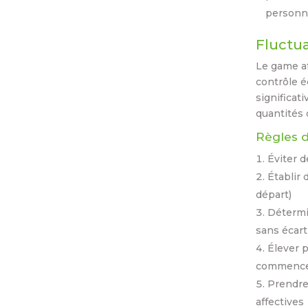
personn
Fluctua
Le game af
contrôle é
significat
quantités
Règles d
Éviter 
Établir 
départ)
Détermi
sans écart
Élever p
commenc
Prendre
affectives