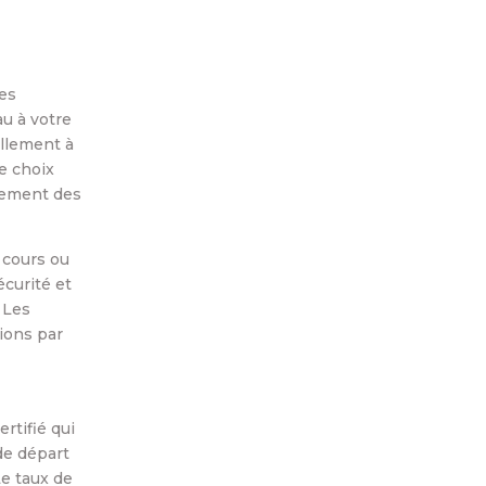
des
au à votre
ellement à
e choix
alement des
 cours ou
curité et
 Les
tions par
rtifié qui
de départ
Le taux de