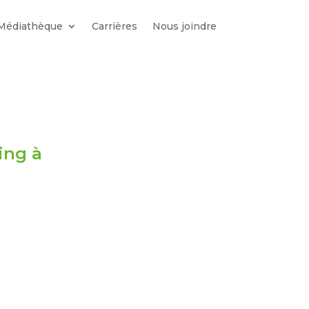
Médiathèque
Carrières
Nous joindre
ing à