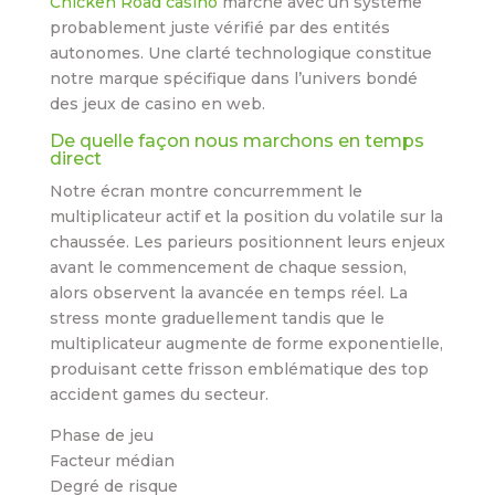
Chicken Road casino
marche avec un système
probablement juste vérifié par des entités
autonomes. Une clarté technologique constitue
notre marque spécifique dans l’univers bondé
des jeux de casino en web.
De quelle façon nous marchons en temps
direct
Notre écran montre concurremment le
multiplicateur actif et la position du volatile sur la
chaussée. Les parieurs positionnent leurs enjeux
avant le commencement de chaque session,
alors observent la avancée en temps réel. La
stress monte graduellement tandis que le
multiplicateur augmente de forme exponentielle,
produisant cette frisson emblématique des top
accident games du secteur.
Phase de jeu
Facteur médian
Degré de risque