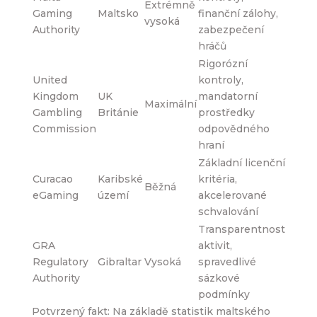
Extrémně
Gaming
Maltsko
finanční zálohy,
vysoká
Authority
zabezpečení
hráčů
Rigorózní
United
kontroly,
Kingdom
UK
mandatorní
Maximální
Gambling
Británie
prostředky
Commission
odpovědného
hraní
Základní licenční
Curacao
Karibské
kritéria,
Běžná
eGaming
území
akcelerované
schvalování
Transparentnost
GRA
aktivit,
Regulatory
Gibraltar
Vysoká
spravedlivé
Authority
sázkové
podmínky
Potvrzený fakt: Na základě statistik maltského