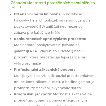
Zásadní vlastnosti prvotřídních zahraničních
kasin
Extenzivní herní knihovna:
Množství až
tisícovky herních položek od renomovaných
poskytovatelů SW zajišťují neomezenou
zábavu pro každý typ hráče
Konkurenceschopné výplatní procento:
Mezinárodní poskytovatelé pravidelně
garantují RTP (Vrácení to Uživateli) nad 96
procent, které představuje lepší šance na
výhru pro hráče
Profesionální zákaznická podpora:
Multijazyčná servis k dispozici prostřednictvím
online komunikace, e-mailu a hotline garantuje
promptní zpracování jakýchkoliv dotazů
Progresivní jackpoty:
Možnost získat živelně
proměňující objemy pomocí integrovaným