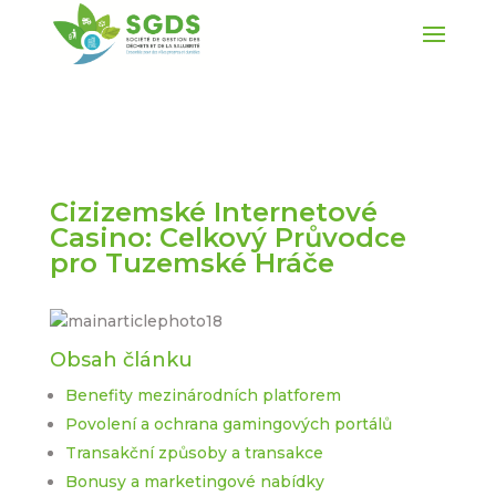
Cizizemské Internetové
Casino: Celkový Průvodce
pro Tuzemské Hráče
Obsah článku
Benefity mezinárodních platforem
Povolení a ochrana gamingových portálů
Transakční způsoby a transakce
Bonusy a marketingové nabídky