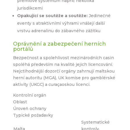
prémiové systémům napříč několika
jurisdikcemi
Opakující se soutěže a soutěže:
Jedinečné
eventy s atraktivními výhrami vnášejí další
vrstvu adrenalinu do zábavného zážitku
Oprávnění a zabezpečení herních
portálů
Bezpečnost a spolehlivost mezinárodních casin
spoléhá především na kvalitě jejich licencování.
Nejctihodnější dozorčí orgány zahrnují maltskou
herní autoritu (MGA), UK komise pro gamblérské
aktivity (UKGC) a curaçaoskou licenci.
Kontrolní orgán
Oblast
Úroveň ochrany
Typické požadavky
Systematické
Malta
kontroly,