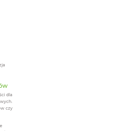
zja
ków
ci dla
owych.
ów czy
re