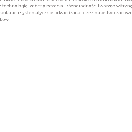
technologię, zabezpieczenia i różnorodność, tworząc witrynę
zaufanie i systematycznie odwiedzana przez mnóstwo zadow
ków.