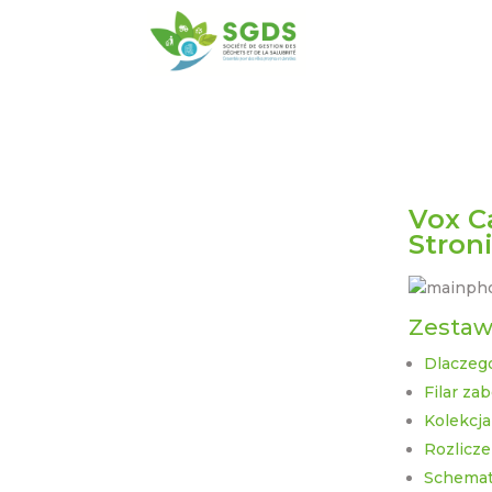
Vox C
Stron
Zestaw
Dlaczego
Filar za
Kolekcja
Rozlicze
Schemat