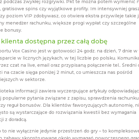
z podczas zwykłej rozgrywki. Pkt te można potem wymienić 
 gratisowe spins czy wyjątkowe profity. Im intensywniej gras
y poziom VIP zdobywasz, co otwiera ekstra przywileje takie 
y menedżer rachunku, większe progi wypłat czy szczególne
e bonusy.
klienta dostępna przez całą dobę
rtu Vox Casino jest w gotowości 24 godz. na dzień, 7 dnie w 
sparcie w licznych językach, w tej liczbie po polsku. Komunika
zez czat na live, email oraz przypisaną połączenie tel.. Średni 
 na czacie sięga poniżej 2 minut, co umieszcza nas pośród
iejszych w sektorze.
ioteka informacji zawiera wyczerpujące artykuły odpowiadają
j popularne pytania związane z zapisu, sprawdzenia rachunku
czy reguł bonusów. Dla klientów faworyzujących autonomię, n
ęsto są wystarczające do rozwiązania kwestii bez wymagania
i z doradcą.
 to nie wyłącznie jedynie przestrzeń do gry – to kompleksow
o zabawy skonstruowane około wymagań nowoczesnego grac