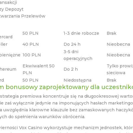
ansakcji
zy Depozyt
twarzania Przelewów
50 PLN
1-3 dnie robocze
Brak
ercard
ller
40 PLN
Do 24 h
Nieobecna
3-5 dni
pieniężne
100 PLN
Nieobecna
operacyjnych
Ekwiwalent 50
Tylko prowi
thereum
Do 2 h
PLN
sieciowa
rd
50 PLN
Niedostępna
Brak
m bonusowy zaprojektowany dla uczestni
strategia premiowa koncentruje się na długookresowej wartoś
nie zaś wyłącznie jedynie na imponujących hasłach marketing
ja uwzględnia klarowne klauzule bez zamaskowanych haczyk
ych do spełnienia warunków obrócenia.
ierności Vox Casino wykorzystuje mechanizm jednostek, któ