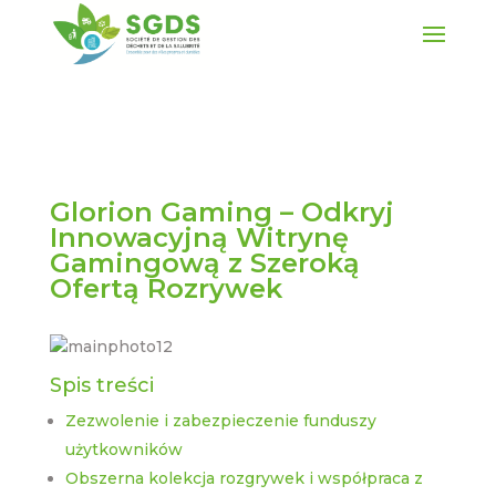
Glorion Gaming – Odkryj
Innowacyjną Witrynę
Gamingową z Szeroką
Ofertą Rozrywek
Spis treści
Zezwolenie i zabezpieczenie funduszy
użytkowników
Obszerna kolekcja rozgrywek i współpraca z