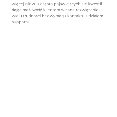
więcej niż 200 często pojawiających się kwestii,
dając możliwość klientom własne rozwiązanie
wielu trudności bez wymogu kontaktu z działem
supportu.