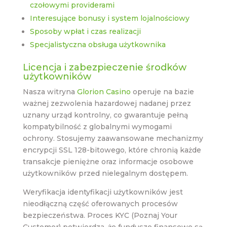
czołowymi providerami
Interesujące bonusy i system lojalnościowy
Sposoby wpłat i czas realizacji
Specjalistyczna obsługa użytkownika
Licencja i zabezpieczenie środków
użytkowników
Nasza witryna
Glorion Casino
operuje na bazie
ważnej zezwolenia hazardowej nadanej przez
uznany urząd kontrolny, co gwarantuje pełną
kompatybilność z globalnymi wymogami
ochrony. Stosujemy zaawansowane mechanizmy
encrypcji SSL 128-bitowego, które chronią każde
transakcje pieniężne oraz informacje osobowe
użytkowników przed nielegalnym dostępem.
Weryfikacja identyfikacji użytkowników jest
nieodłączną część oferowanych procesów
bezpieczeństwa. Proces KYC (Poznaj Your