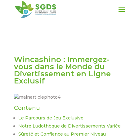
Wincashino : Immergez-
vous dans le Monde du
Divertissement en Ligne
Exclusif
Contenu
Le Parcours de Jeu Exclusive
Notre Ludothèque de Divertissements Variée
Sûreté et Confiance au Premier Niveau