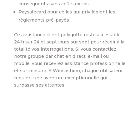
conséquents sans coûts extras
Paysafecard pour celles qui privilégient les
règlements pré-payés
Ce assistance client polygotte reste accessible
24 h sur 24 et sept jours sur sept pour réagir à la
totalité vos interrogations. Si vous contactiez
notre groupe par chat en direct, e-mail ou
mobile, vous recevrez assistance professionnelle
et sur-mesure. À Wincashino, chaque utilisateur
requiert une aventure exceptionnelle qui
surpasse ses attentes.