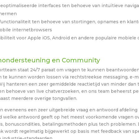
eoptimaliseerde interfaces ten behoeve van intuïtieve naviga
chermen
functionaliteit ten behoeve van stortingen, opnames en klan
obile internetbrowsers
biliteit voor Apple iOS, Android en andere populaire mobiele 
nondersteuning en Community
rtteam staat 24/7 paraat om vragen te kunnen beantwoorde
 te kunnen worden lossen via rechtstreekse messaging, e-ma
Wij hanteren een zeer gemiddelde reactietijd van minder dan
en behoeve van live chatverzoeken, en ons team beheerst pe
aast meerdere overige tongvallen.
n eveneens een zeer uitgebreide vraag en antwoord afdeling
d welke antwoord geeft op het meest voorkomende vragen o
s, bonuscondities, betalingsmethoden plus tech problemen. 
k wordt regelmatig bijgewerkt op basis met feedback van spe
 industrie-standaarden.