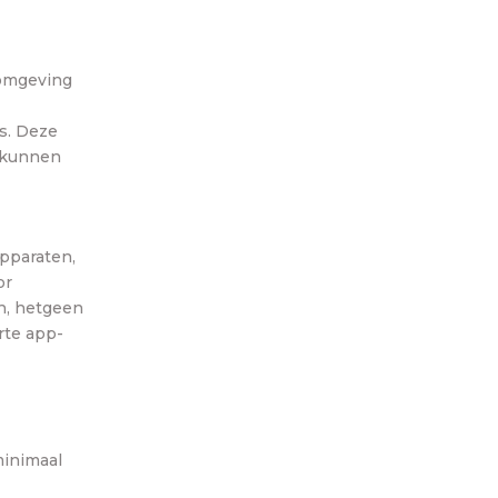
lomgeving
es. Deze
n kunnen
pparaten,
or
h, hetgeen
rte app-
minimaal