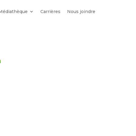
Médiathèque
Carrières
Nous joindre
n