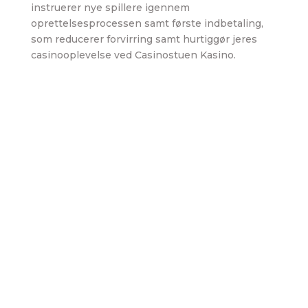
instruerer nye spillere igennem
oprettelsesprocessen samt første indbetaling,
som reducerer forvirring samt hurtiggør jeres
casinooplevelse ved Casinostuen Kasino.