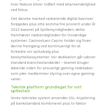
hver feature bliver indført med letanvendelighed
ved fokus.
Det danske marked vedrørende digital kasinoer
forøgedes plus otte komma fire procent under år
2023 baseret på Spillemyndigheden, dette
fremhæver nødvendigheden for troværdige
systemer. Casinostuen Casino holder sig foran
denne fremgang ved kontinuerligt for at
forbedre vor spiludvalg plus
beskyttelsessystemer. Vor dedikation går udover
standard branchestandarder – teamet bruger
løbende inden for ansvarligt gaming-redskaber,
som yder medlemmer styring over egne gaming-
vaner.
Teknisk platform grundlaget for vort
spillested
Vores tekniske system anvender SSL-kryptering
på bankstandard kombineret plus to-faktor