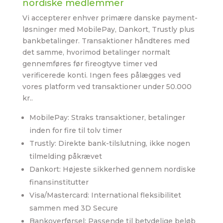
nordiske medlemmer
Vi accepterer enhver primære danske payment-
løsninger med MobilePay, Dankort, Trustly plus
bankbetalinger. Transaktioner håndteres med
det samme, hvorimod betalinger normalt
gennemføres før fireogtyve timer ved
verificerede konti. Ingen fees pålægges ved
vores platform ved transaktioner under 50.000
kr..
MobilePay: Straks transaktioner, betalinger
inden for fire til tolv timer
Trustly: Direkte bank-tilslutning, ikke nogen
tilmelding påkrævet
Dankort: Højeste sikkerhed gennem nordiske
finansinstitutter
Visa/Mastercard: International fleksibilitet
sammen med 3D Secure
Bankoverførsel: Passende til betydelige beløb