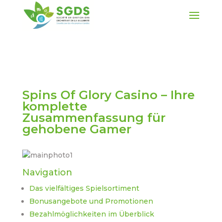
Spins Of Glory Casino – Ihre
komplette
Zusammenfassung für
gehobene Gamer
Navigation
Das vielfältiges Spielsortiment
Bonusangebote und Promotionen
Bezahlmöglichkeiten im Überblick