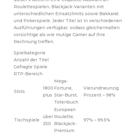
Roulettespielen, Blackjack-Varianten mit
unterschiedlichen Einsatzlimits sowie Bakkarat
und Pokerspiele. Jeder Titel ist in verschiedenen
Ausführungen verfügbar, sodass gleichermaßen
vorsichtige als wie mutige Gamer auf ihre
Rechnung treffen.
Spielkategorie
Anzahl der Titel
Gefragte Spiele
RTP-Bereich
Mega-
1800
Fortune,
Vierundneunzig
Slots
plus
Star-Burst,
Prozent – 98%
Totenbuch
European
über
Roulette,
Tischspiele
97% – 99.5%
250
Blackjack-
Premium