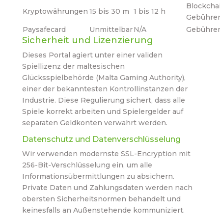
Blockcha
Kryptowährungen
15 bis 30 m
1 bis 12 h
Gebühre
Paysafecard
Unmittelbar
N/A
Gebühren
Sicherheit und Lizenzierung
Dieses Portal agiert unter einer validen
Spiellizenz der maltesischen
Glücksspielbehörde (Malta Gaming Authority),
einer der bekanntesten Kontrollinstanzen der
Industrie. Diese Regulierung sichert, dass alle
Spiele korrekt arbeiten und Spielergelder auf
separaten Geldkonten verwahrt werden.
Datenschutz und Datenverschlüsselung
Wir verwenden modernste SSL-Encryption mit
256-Bit-Verschlüsselung ein, um alle
Informationsübermittlungen zu absichern.
Private Daten und Zahlungsdaten werden nach
obersten Sicherheitsnormen behandelt und
keinesfalls an Außenstehende kommuniziert.