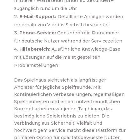
mittleren Wartezeiten unter 60 Sekunden –
zugänglich rund um die Uhr
E-Mail-Support:
Detaillierte Anliegen werden
innerhalb von Vier bis Sechs h bearbeitet
Phone-Service:
Gebührenfreie Rufnummer
für deutsche Nutzer während der Servicezeiten
Hilfebereich:
Ausführliche Knowledge-Base
mit Lösungen auf die meist gestellten
Problemstellungen
Das Spielhaus sieht sich als langfristiger
Anbieter für jegliche Spielfreunde. Mit
kontinuierlichen Verbesserungen, regelmäßigen
Spielneuheiten und einem nutzerfreundlichen
Konzept arbeiten wir jeden Tag hieran, das
bestmögliche Spielerlebnis zu bieten. Die
Verbindung aus Sicherheit, Vielfalt und
hochwertigem Service macht diese Plattform zur
primären Option für qualitätsbewusste Nutzer.