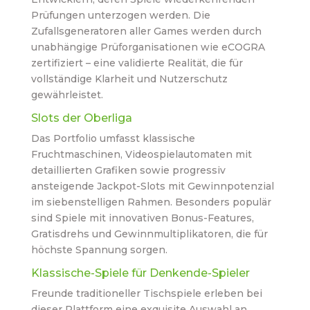
Prüfungen unterzogen werden. Die
Zufallsgeneratoren aller Games werden durch
unabhängige Prüforganisationen wie eCOGRA
zertifiziert – eine validierte Realität, die für
vollständige Klarheit und Nutzerschutz
gewährleistet.
Slots der Oberliga
Das Portfolio umfasst klassische
Fruchtmaschinen, Videospielautomaten mit
detaillierten Grafiken sowie progressiv
ansteigende Jackpot-Slots mit Gewinnpotenzial
im siebenstelligen Rahmen. Besonders populär
sind Spiele mit innovativen Bonus-Features,
Gratisdrehs und Gewinnmultiplikatoren, die für
höchste Spannung sorgen.
Klassische-Spiele für Denkende-Spieler
Freunde traditioneller Tischspiele erleben bei
dieser Plattform eine exquisite Auswahl an