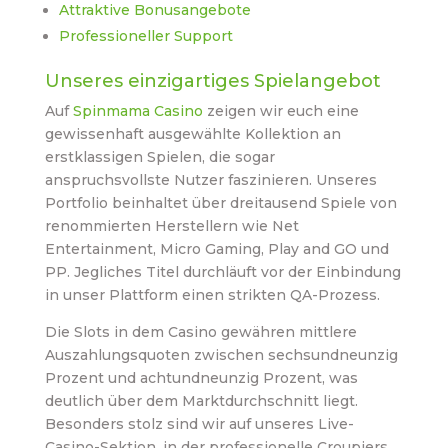
Attraktive Bonusangebote
Professioneller Support
Unseres einzigartiges Spielangebot
Auf
Spinmama Casino
zeigen wir euch eine
gewissenhaft ausgewählte Kollektion an
erstklassigen Spielen, die sogar
anspruchsvollste Nutzer faszinieren. Unseres
Portfolio beinhaltet über dreitausend Spiele von
renommierten Herstellern wie Net
Entertainment, Micro Gaming, Play and GO und
PP. Jegliches Titel durchläuft vor der Einbindung
in unser Plattform einen strikten QA-Prozess.
Die Slots in dem Casino gewähren mittlere
Auszahlungsquoten zwischen sechsundneunzig
Prozent und achtundneunzig Prozent, was
deutlich über dem Marktdurchschnitt liegt.
Besonders stolz sind wir auf unseres Live-
Casino-Sektion, in der professionelle Croupiers