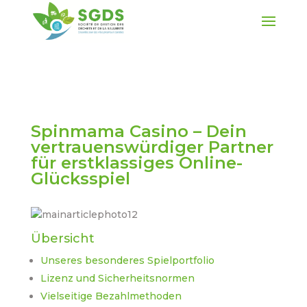
Spinmama Casino – Dein
vertrauenswürdiger Partner
für erstklassiges Online-
Glücksspiel
Übersicht
Unseres besonderes Spielportfolio
Lizenz und Sicherheitsnormen
Vielseitige Bezahlmethoden