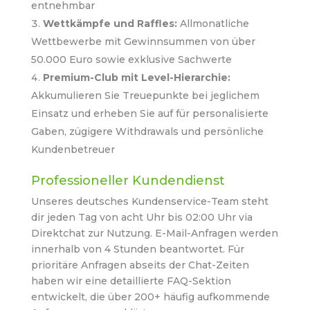
entnehmbar
Wettkämpfe und Raffles:
Allmonatliche
Wettbewerbe mit Gewinnsummen von über
50.000 Euro sowie exklusive Sachwerte
Premium-Club mit Level-Hierarchie:
Akkumulieren Sie Treuepunkte bei jeglichem
Einsatz und erheben Sie auf für personalisierte
Gaben, zügigere Withdrawals und persönliche
Kundenbetreuer
Professioneller Kundendienst
Unseres deutsches Kundenservice-Team steht
dir jeden Tag von acht Uhr bis 02:00 Uhr via
Direktchat zur Nutzung. E-Mail-Anfragen werden
innerhalb von 4 Stunden beantwortet. Für
prioritäre Anfragen abseits der Chat-Zeiten
haben wir eine detaillierte FAQ-Sektion
entwickelt, die über 200+ häufig aufkommende