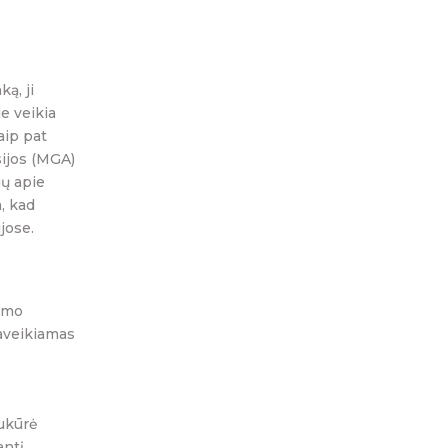
ą, ji
e veikia
aip pat
sijos (MGA)
gų apie
a, kad
jose.
dimo
aveikiamas
sukūrė
antį