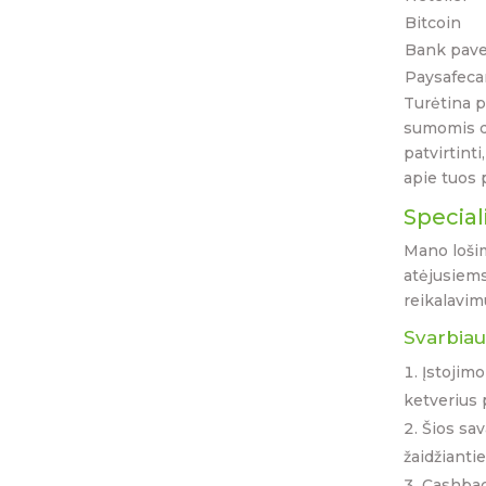
Bitcoin
Bank pav
Paysafeca
Turėtina p
sumomis dė
patvirtint
apie tuos 
Special
Mano lošim
atėjusiems
reikalavim
Svarbiau
Įstojimo
ketverius 
Šios sav
žaidžianti
Cashbac