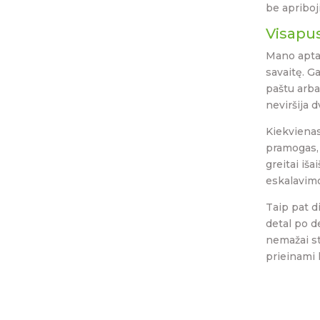
be apriboj
Visapu
Mano aptar
savaitę. G
paštu arba
neviršija 
Kiekvienas
pramogas, 
greitai iš
eskalavim
Taip pat d
detal po d
nemažai st
prieinami l