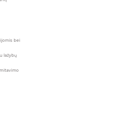
ijomis bei
nu lažybų
smitavimo