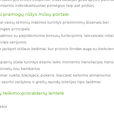
emiantis individualizuotas pomėgius taip pat požiūrį.
si pramogų rūšys mūsų portale
ai vaisių teminių mašinos turintys prisiminimų dizainais bei
ngais principais
ašinos su papildomomis bonusų funkcijomis, laisvaisiais rotac
yviais serijomis
 jackpot stiliaus žaidimai, kur prizinis fondas auga su kiekvie
pijerių stalai turintys esamo laiko momento transliacijos tran
sionalių šou kambarius
šimai: ruleta, blackjack, pokeris, baccarat keliomis atmainomis
s sporto varžybos ir greitų raundų loterijos tipo žaidimai
teikimo provaiderių lentelė
ekis