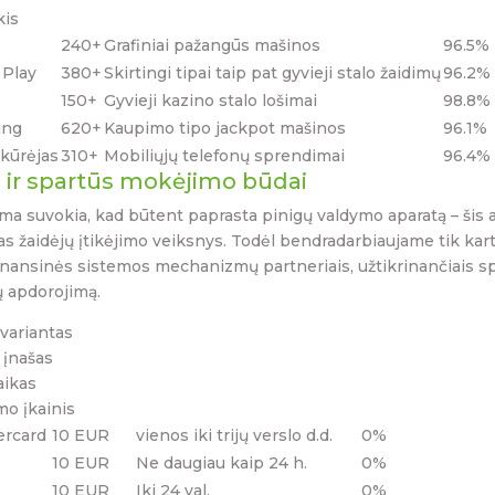
kis
240+
Grafiniai pažangūs mašinos
96.5%
 Play
380+
Skirtingi tipai taip pat gyvieji stalo žaidimų
96.2%
150+
Gyvieji kazino stalo lošimai
98.8%
ing
620+
Kaupimo tipo jackpot mašinos
96.1%
 kūrėjas
310+
Mobiliųjų telefonų sprendimai
96.4%
 ir spartūs mokėjimo būdai
rma suvokia, kad būtent paprasta pinigų valdymo aparatą – šis
as žaidėjų įtikėjimo veiksnys. Todėl bendradarbiaujame tik kar
finansinės sistemos mechanizmų partneriais, užtikrinančiais s
ų apdorojimą.
variantas
 įnašas
aikas
o įkainis
ercard
10 EUR
vienos iki trijų verslo d.d.
0%
10 EUR
Ne daugiau kaip 24 h.
0%
10 EUR
Iki 24 val.
0%