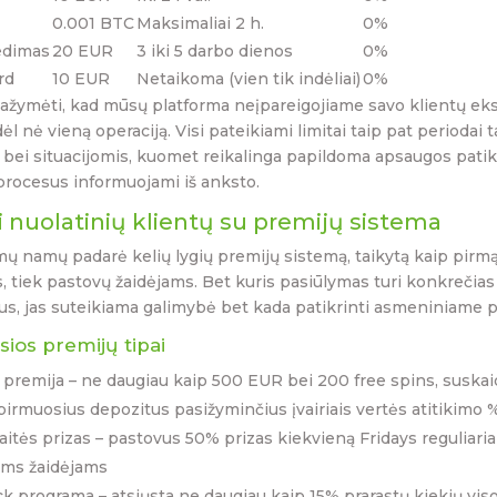
0.001 BTC
Maksimaliai 2 h.
0%
edimas
20 EUR
3 iki 5 darbo dienos
0%
rd
10 EUR
Netaikoma (vien tik indėliai)
0%
ažymėti, kad mūsų platforma neįpareigojiame savo klientų eks
l nė vieną operaciją. Visi pateikiami limitai taip pat periodai
i, bei situacijomis, kuomet reikalinga papildoma apsaugos patikr
procesus informuojami iš anksto.
i nuolatinių klientų su premijų sistema
ų namų padarė kelių lygių premijų sistemą, taikytą kaip pirmą
, tiek pastovų žaidėjams. Bet kuris pasiūlymas turi konkrečias
us, jas suteikiama galimybė bet kada patikrinti asmeniniame pr
sios premijų tipai
 premija – ne daugiau kaip 500 EUR bei 200 free spins, suskaid
pirmuosius depozitus pasižyminčius įvairiais vertės atitikimo 
aitės prizas – pastovus 50% prizas kiekvieną Fridays reguliaria
ems žaidėjams
k programa – atsiųsta ne daugiau kaip 15% prarastų kiekių vis