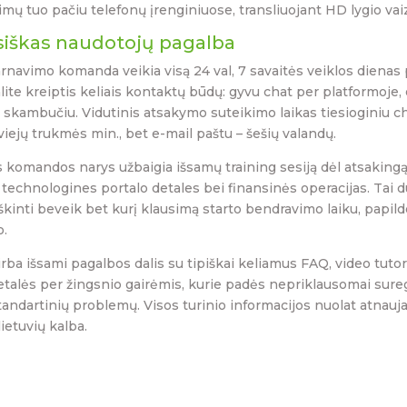
imų tuo pačiu telefonų įrenginiuose, transliuojant HD lygio vai
siškas naudotojų pagalba
navimo komanda veikia visą 24 val, 7 savaitės veiklos dienas 
alite kreiptis keliais kontaktų būdų: gyvu chat per platformoje,
 skambučiu. Vidutinis atsakymo suteikimo laikas tiesioginiu c
dviejų trukmės min., bet e-mail paštu – šešių valandų.
 komandos narys užbaigia išsamų training sesiją dėl atsaking
technologines portalo detales bei finansinės operacijas. Tai 
aiškinti beveik bet kurį klausimą starto bendravimo laiku, papi
o.
irba išsami pagalbos dalis su tipiškai keliamus FAQ, video tutor
etalės per žingsnio gairėmis, kurie padės nepriklausomai sureg
andartinių problemų. Visos turinio informacijos nuolat atnaujau
ietuvių kalba.