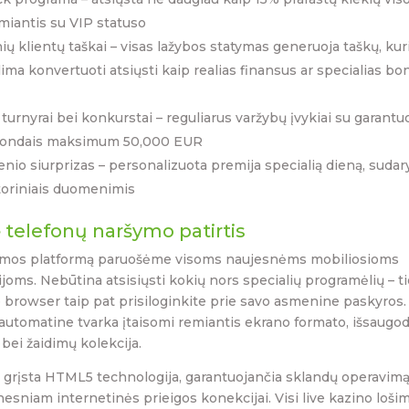
emiantis su VIP statuso
ių klientų taškai – visas lažybos statymas generuoja taškų, kur
lima konvertuoti atsiųsti kaip realias finansus ar specialias bo
turnyrai bei konkurstai – reguliarus varžybų įvykiai su garantu
s fondais maksimum 50,000 EUR
nio siurprizas – personalizuota premija specialią dieną, sudar
toriniais duomenimis
telefonų naršymo patirtis
ormos platformą paruošėme visoms naujesnėms mobiliosioms
joms. Nebūtina atsisiųsti kokių nors specialių programėlių – t
e browser taip pat prisiloginkite prie savo asmenine paskyros.
automatine tvarka įtaisomi remiantis ekrano formato, išsaugo
bei žaidimų kolekcija.
 grįsta HTML5 technologija, garantuojančia sklandų operavimą
nesniam internetinės prieigos konekcijai. Visi live kazino lošim