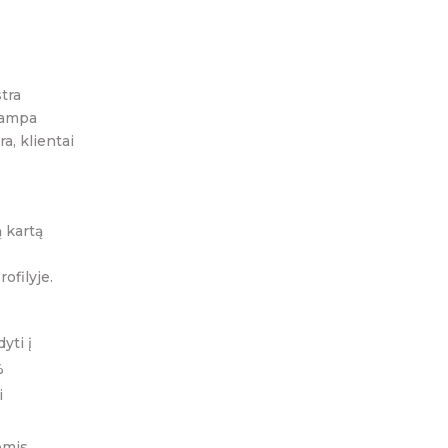
tra
 tampa
a, klientai
 kartą
ofilyje.
yti į
%
i
omis