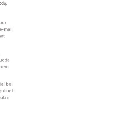
zdą.
per
 e-mail
hat
ą
duoda
ldomo
ial bei
uliuoti
ti ir