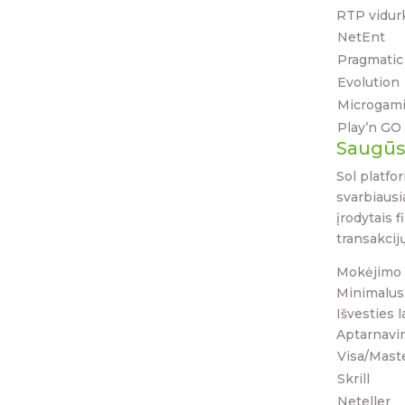
RTP vidur
NetEnt
Pragmatic
Evolution
Microgam
Play’n GO
Saugūs
Sol platfo
svarbiausi
įrodytais 
transakcij
Mokėjimo 
Minimalus
Išvesties l
Aptarnavim
Visa/Mast
Skrill
Neteller