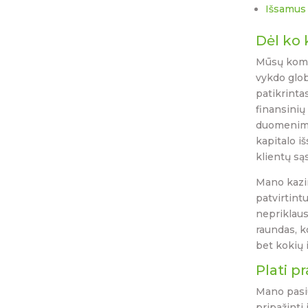
Išsamus 
Dėl ko 
Mūsų kom
vykdo glob
patikrinta
finansinių
duomenimis
kapitalo i
klientų są
Mano kazin
patvirtint
nepriklaus
raundas, 
bet kokių i
Plati p
Mano pasiū
pripažinti 