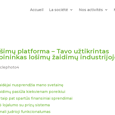
Accueil
La société
Nos activités
ošimų platforma – Tavo užtikrintas
bininkas lošimų žaidimų industrijoj
aidėjai nusprendžia mano svetainę
aidimų pasiūla kiekvienam poreikiui
 taip pat spartūs finansiniai sprendimai
nė lojalumo su prizų sistema
nali judrioji funkcionalumas