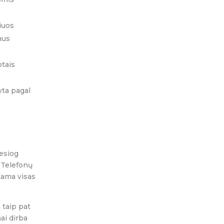
iuos
nus
otais
yta pagal
iesiog
 Telefonų
dama visas
 taip pat
ai dirba