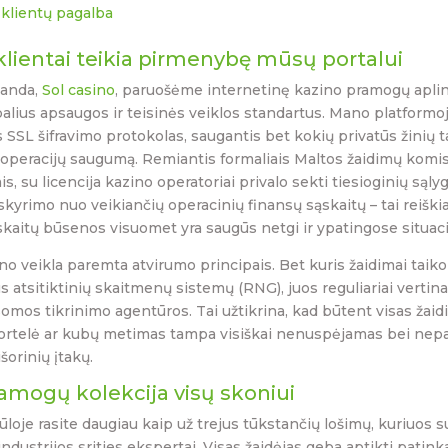
klientų pagalba
klientai teikia pirmenybę mūsų portalui
anda,
Sol casino
, paruošėme internetinę kazino pramogų aplink
alius apsaugos ir teisinės veiklos standartus. Mano platformoj
s SSL šifravimo protokolas, saugantis bet kokių privatūs žinių t
 operacijų saugumą. Remiantis formaliais Maltos žaidimų komi
, su licencija kazino operatoriai privalo sekti tiesioginių sąly
šskyrimo nuo veikiančių operacinių finansų sąskaitų – tai reiški
skaitų būsenos visuomet yra saugūs netgi ir ypatingose situaci
o veikla paremta atvirumo principais. Bet kuris žaidimai taiko
us atsitiktinių skaitmenų sistemų (RNG), juos reguliariai vertina
omos tikrinimo agentūros. Tai užtikrina, kad būtent visas žai
kortelė ar kubų metimas tampa visiškai nenuspėjamas bei nep
šorinių įtakų.
ramogų kolekcija visų skoniui
loje rasite daugiau kaip už trejus tūkstančių lošimų, kuriuos 
industrijos srities ekspertai. Visas žaidėjas geba aptikti patink