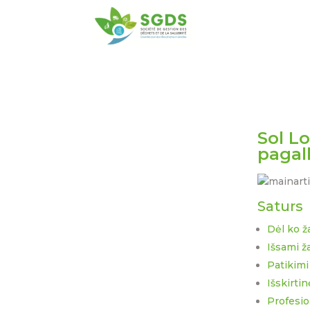
Sol L
pagal
Saturs
Dėl ko ž
Išsami ž
Patikimi
Išskirti
Profesio