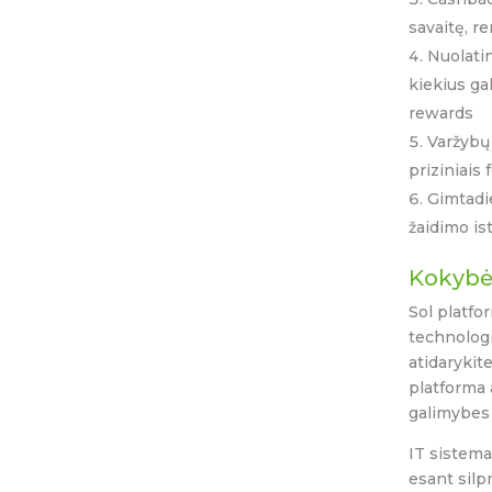
savaitę, r
Nuolatin
kiekius ga
rewards
Varžybų 
priziniai
Gimtadie
žaidimo is
Kokybė 
Sol platf
technologi
atidarykit
platforma 
galimybes 
IT sistema
esant silp