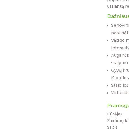
variantą r
Dažniau
Senovini
nesudėti
Vaizdo m
interakt
Augančio
statymu
Gyvų kru
iš profe
Stalo lo
Virtualū
Pramogų 
Kūrėjas
Žaidimų ki
Sritis