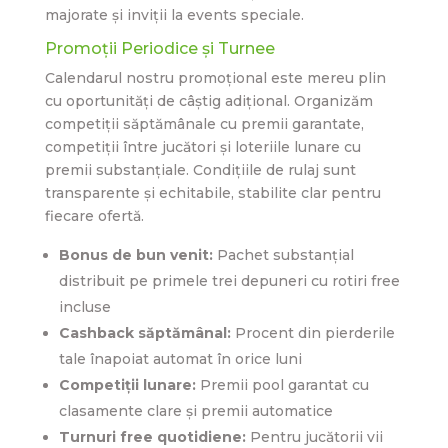
majorate și inviții la events speciale.
Promoții Periodice și Turnee
Calendarul nostru promoțional este mereu plin
cu oportunități de câștig adițional. Organizăm
competiții săptămânale cu premii garantate,
competiții între jucători și loteriile lunare cu
premii substanțiale. Condițiile de rulaj sunt
transparente și echitabile, stabilite clar pentru
fiecare ofertă.
Bonus de bun venit:
Pachet substanțial
distribuit pe primele trei depuneri cu rotiri free
incluse
Cashback săptămânal:
Procent din pierderile
tale înapoiat automat în orice luni
Competiții lunare:
Premii pool garantat cu
clasamente clare și premii automatice
Turnuri free quotidiene:
Pentru jucătorii vii