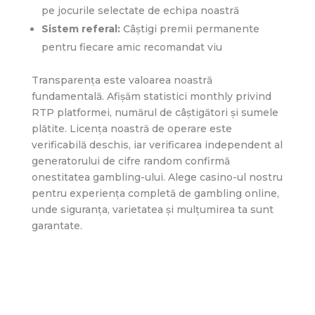
pe jocurile selectate de echipa noastră
Sistem referal:
Câștigi premii permanente
pentru fiecare amic recomandat viu
Transparența este valoarea noastră
fundamentală. Afișăm statistici monthly privind
RTP platformei, numărul de câștigători și sumele
plătite. Licența noastră de operare este
verificabilă deschis, iar verificarea independent al
generatorului de cifre random confirmă
onestitatea gambling-ului. Alege casino-ul nostru
pentru experiența completă de gambling online,
unde siguranța, varietatea și mulțumirea ta sunt
garantate.