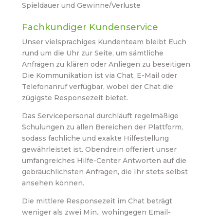
Spieldauer und Gewinne/Verluste
Fachkundiger Kundenservice
Unser vielsprachiges Kundenteam bleibt Euch
rund um die Uhr zur Seite, um sämtliche
Anfragen zu klären oder Anliegen zu beseitigen.
Die Kommunikation ist via Chat, E-Mail oder
Telefonanruf verfügbar, wobei der Chat die
zügigste Responsezeit bietet.
Das Servicepersonal durchläuft regelmäßige
Schulungen zu allen Bereichen der Plattform,
sodass fachliche und exakte Hilfestellung
gewährleistet ist. Obendrein offeriert unser
umfangreiches Hilfe-Center Antworten auf die
gebräuchlichsten Anfragen, die Ihr stets selbst
ansehen können.
Die mittlere Responsezeit im Chat beträgt
weniger als zwei Min., wohingegen Email-