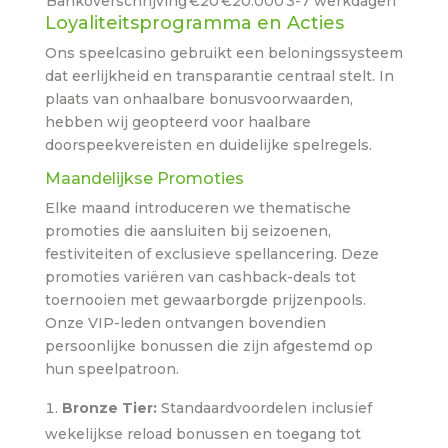
Bankoverschrijving
€20
€20.000
3-7 werkdagen
Loyaliteitsprogramma en Acties
Ons speelcasino gebruikt een beloningssysteem
dat eerlijkheid en transparantie centraal stelt. In
plaats van onhaalbare bonusvoorwaarden,
hebben wij geopteerd voor haalbare
doorspeekvereisten en duidelijke spelregels.
Maandelijkse Promoties
Elke maand introduceren we thematische
promoties die aansluiten bij seizoenen,
festiviteiten of exclusieve spellancering. Deze
promoties variëren van cashback-deals tot
toernooien met gewaarborgde prijzenpools.
Onze VIP-leden ontvangen bovendien
persoonlijke bonussen die zijn afgestemd op
hun speelpatroon.
Bronze Tier:
Standaardvoordelen inclusief
wekelijkse reload bonussen en toegang tot