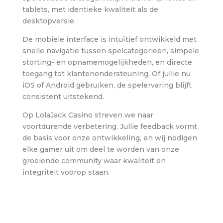
tablets, met identieke kwaliteit als de
desktopversie.
De mobiele interface is intuïtief ontwikkeld met
snelle navigatie tussen spelcategorieën, simpele
storting- en opnamemogelijkheden, en directe
toegang tot klantenondersteuning. Of jullie nu
iOS of Android gebruiken, de spelervaring blijft
consistent uitstekend.
Op LolaJack Casino streven we naar
voortdurende verbetering. Jullie feedback vormt
de basis voor onze ontwikkeling, en wij nodigen
elke gamer uit om deel te worden van onze
groeiende community waar kwaliteit en
integriteit voorop staan.