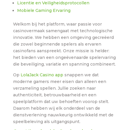
Licentie en Veiligheidsprotocollen
Mobiele Gaming Ervaring
Welkom bij het platform, waar passie voor
casinovermaak samengaat met technologische
innovatie. We hebben een omgeving gecreëerd
die zowel beginnende spelers als ervaren
casinofans aanspreekt. Onze missie is helder:
het bieden van een ongeëvenaarde spelervaring
die beveiliging, variatie en spanning combineert.
Op
LolaJack Casino app
snappen we dat
moderne gamers meer eisen dan alleen een
verzameling spellen. Jullie zoeken naar
authenticiteit, betrouwbaarheid en een
speelplatform dat uw behoeften voorop stelt.
Daarom hebben wij elk onderdeel van de
dienstverlening nauwkeurig ontwikkeld met de
speelbeleving als uitgangspunt.