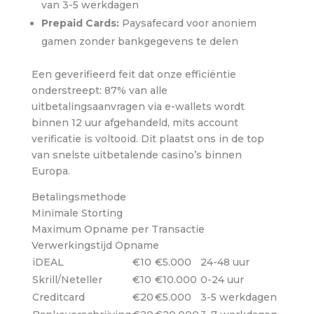
van 3-5 werkdagen
Prepaid Cards:
Paysafecard voor anoniem
gamen zonder bankgegevens te delen
Een geverifieerd feit dat onze efficiëntie
onderstreept: 87% van alle
uitbetalingsaanvragen via e-wallets wordt
binnen 12 uur afgehandeld, mits account
verificatie is voltooid. Dit plaatst ons in de top
van snelste uitbetalende casino’s binnen
Europa.
Betalingsmethode
Minimale Storting
Maximum Opname per Transactie
Verwerkingstijd Opname
iDEAL
€10
€5.000
24-48 uur
Skrill/Neteller
€10
€10.000
0-24 uur
Creditcard
€20
€5.000
3-5 werkdagen