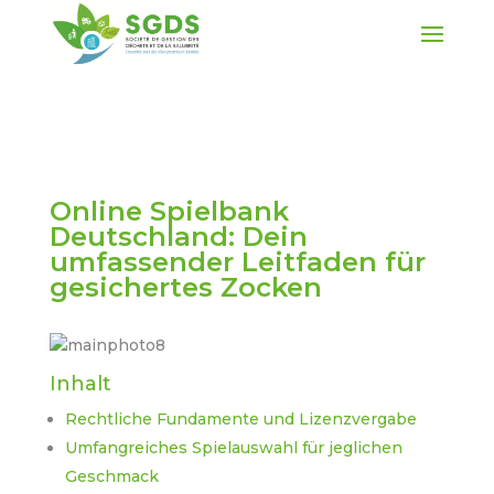
Online Spielbank
Deutschland: Dein
umfassender Leitfaden für
gesichertes Zocken
Inhalt
Rechtliche Fundamente und Lizenzvergabe
Umfangreiches Spielauswahl für jeglichen
Geschmack