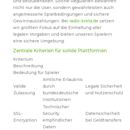
und beizubehalten. Solche Regularien bewahren
nicht nur die User, sondern gewährleisten auch
angemessene Spielbedingungen und sichere
Gewinnauszahlungen. Bei
radio-kreta.de
setzen
wir größten Fokus auf die Einhaltung aller
legalen Vorgaben und bieten unseren Spielern
eine sichere Umgebung.
Zentrale Kriterien für solide Plattformen
Kriterium
Beschreibung
Bedeutung für Spieler
Amtliche Erlaubnis
Valide
durch
Legale Sicherheit
Zulassung
bundesdeutsche
und Nutzerschutz
Institutionen
Technischer
SSL-
Security
Datensicherheit
Encryption
empfindlicher
bei Geldtransfers
Daten