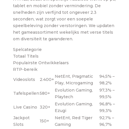
tablet en mobiel zonder vermindering. De
snelheden zijn verfijnd tot ongeveer 2.3
seconden, wat zorgt voor een soepele
speelbeleving zonder verstoringen. We updaten
het gameassortiment wekelijks met verse titels
om diversiteit te garanderen.
Spelcategorie
Totaal Titels
Populairste Ontwikkelaars
RTP-bereik
NetEnt, Pragmatic
94,5% –
Videoslots
2.400+
Play, Microgaming
98,2%
Evolution Gaming,
97,3% –
Tafelspellen
580+
Playtech
99,5%
Evolution Gaming,
96,8% –
Live Casino
320+
Ezugi
99,3%
Jackpot
NetEnt, Red Tiger
92,1% –
150+
Slots
Gaming
96,7%