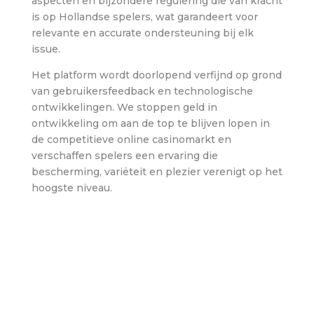
aspecten en bijzondere regulering die van kracht
is op Hollandse spelers, wat garandeert voor
relevante en accurate ondersteuning bij elk
issue.
Het platform wordt doorlopend verfijnd op grond
van gebruikersfeedback en technologische
ontwikkelingen. We stoppen geld in
ontwikkeling om aan de top te blijven lopen in
de competitieve online casinomarkt en
verschaffen spelers een ervaring die
bescherming, variëteit en plezier verenigt op het
hoogste niveau.