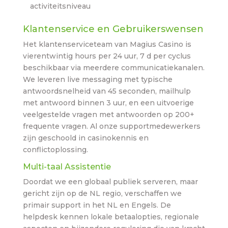
activiteitsniveau
Klantenservice en Gebruikerswensen
Het klantenserviceteam van Magius Casino is
vierentwintig hours per 24 uur, 7 d per cyclus
beschikbaar via meerdere communicatiekanalen.
We leveren live messaging met typische
antwoordsnelheid van 45 seconden, mailhulp
met antwoord binnen 3 uur, en een uitvoerige
veelgestelde vragen met antwoorden op 200+
frequente vragen. Al onze supportmedewerkers
zijn geschoold in casinokennis en
conflictoplossing.
Multi-taal Assistentie
Doordat we een globaal publiek serveren, maar
gericht zijn op de NL regio, verschaffen we
primair support in het NL en Engels. De
helpdesk kennen lokale betaalopties, regionale