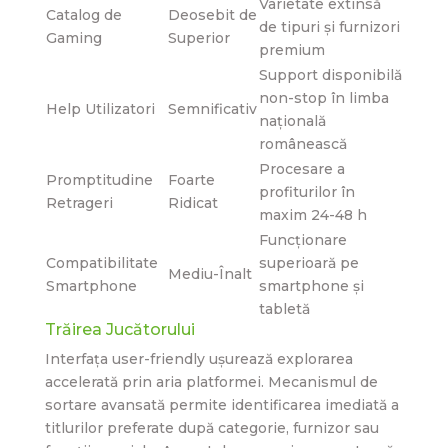
Varietate extinsă
Catalog de
Deosebit de
de tipuri și furnizori
Gaming
Superior
premium
Support disponibilă
non-stop în limba
Help Utilizatori
Semnificativ
națională
românească
Procesare a
Promptitudine
Foarte
profiturilor în
Retrageri
Ridicat
maxim 24-48 h
Funcționare
Compatibilitate
superioară pe
Mediu-Înalt
Smartphone
smartphone și
tabletă
Trăirea Jucătorului
Interfața user-friendly ușurează explorarea
accelerată prin aria platformei. Mecanismul de
sortare avansată permite identificarea imediată a
titlurilor preferate după categorie, furnizor sau