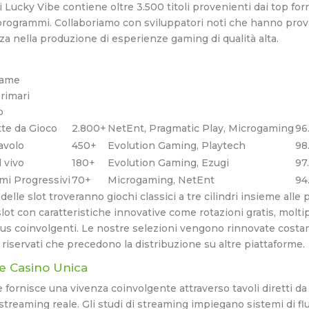
i Lucky Vibe contiene oltre 3.500 titoli provenienti dai top forn
 programmi. Collaboriamo con sviluppatori noti che hanno prov
 nella produzione di esperienze gaming di qualità alta.
Game
rimari
o
te da Gioco
2.800+
NetEnt, Pragmatic Play, Microgaming
96
Tavolo
450+
Evolution Gaming, Playtech
98
 vivo
180+
Evolution Gaming, Ezugi
97
i Progressivi
70+
Microgaming, NetEnt
94
delle slot troveranno giochi classici a tre cilindri insieme alle 
slot con caratteristiche innovative come rotazioni gratis, moltip
us coinvolgenti. Le nostre selezioni vengono rinnovate cost
 riservati che precedono la distribuzione su altre piattaforme.
e Casino Unica
 fornisce una vivenza coinvolgente attraverso tavoli diretti da
 streaming reale. Gli studi di streaming impiegano sistemi di f