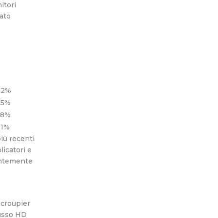
itori
ato
.2%
.5%
.8%
.1%
più recenti
licatori e
antemente
 croupier
lusso HD