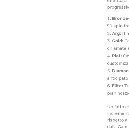
effettuata 
progressiv
Bronze
50 spin fr
Arg:
Rim
Gold:
Ca
chiamate a
Plat:
Cas
customizz
Diaman
anticipato 
Élite:
Tr
pianificaz
Un fatto c
incrementa
rispetto a
dalla Gami