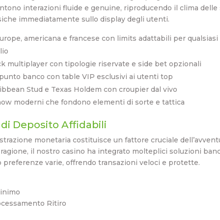
tono interazioni fluide e genuine, riproducendo il clima delle
siche immediatamente sullo display degli utenti.
urope, americana e francese con limits adattabili per qualsiasi
lio
ck multiplayer con tipologie riservate e side bet opzionali
punto banco con table VIP esclusivi ai utenti top
ibbean Stud e Texas Holdem con croupier dal vivo
w moderni che fondono elementi di sorte e tattica
di Deposito Affidabili
trazione monetaria costituisce un fattore cruciale dell’avvent
 ragione, il nostro casino ha integrato molteplici soluzioni ban
 preferenze varie, offrendo transazioni veloci e protette.
inimo
ocessamento Ritiro