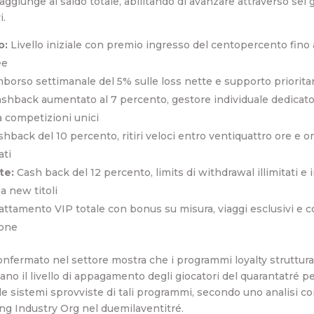
aggiunge al saldo totale, abilitando di avanzare attraverso sei 
i.
o:
Livello iniziale con premio ingresso del centopercento fino
ee
borso settimanale del 5% sulle loss nette e supporto prioritar
shback aumentato al 7 percento, gestore individuale dedicato
 competizioni unici
hback del 10 percento, ritiri veloci entro ventiquattro ore e 
ati
te:
Cash back del 12 percento, limits di withdrawal illimitati e
a new titoli
attamento VIP totale con bonus su misura, viaggi esclusivi e 
ione
onfermato nel settore mostra che i programmi loyalty struttura
no il livello di appagamento degli giocatori del quarantatré p
lle sistemi sprovviste di tali programmi, secondo uno analisi c
ng Industry Org nel duemilaventitré.