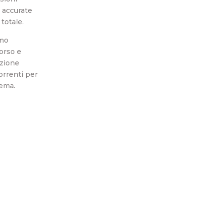
y accurate
totale.
amo
corso e
ezione
orrenti per
tema.