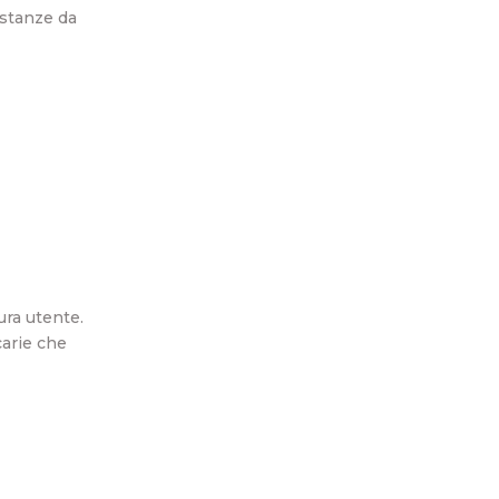
 stanze da
ura utente.
carie che