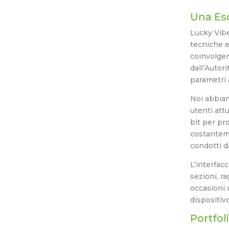
Una Esc
Lucky Vibe
tecniche e
coinvolgen
dall’Autor
parametri a
Noi abbiam
utenti att
bit per pr
costanteme
condotti d
L’interfac
sezioni, r
occasioni 
dispositivo
Portfoli