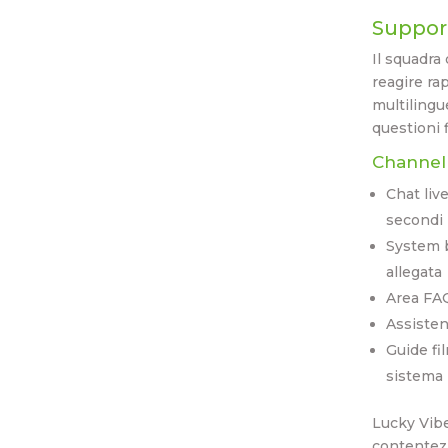
Suppor
Il squadra
reagire ra
multilingue
questioni f
Channel 
Chat liv
secondi
System b
allegata
Area FAQ
Assisten
Guide fi
sistema
Lucky Vibe 
contentezz