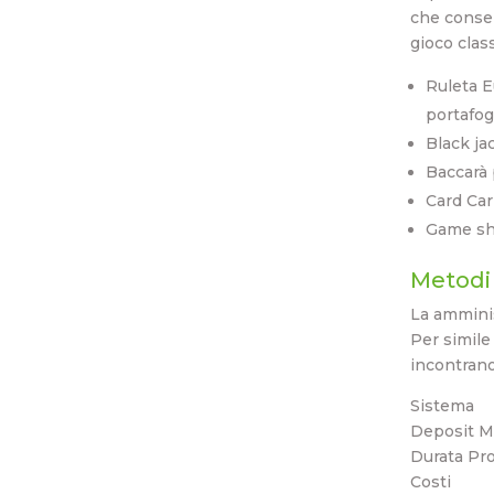
che consen
gioco clas
Ruleta E
portafog
Black ja
Baccarà 
Card Car
Game sho
Metodi 
La amminis
Per simile
incontrano
Sistema
Deposit M
Durata Pr
Costi