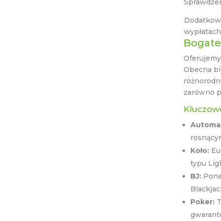
Sprawdzen
Dodatkowa
wypłatach
Bogate
Oferujemy
Obecna bi
różnorodn
zarówno p
Kluczowe
Automat
rosnącym
Koło:
Eur
typu Lig
BJ:
Ponad
Blackjac
Poker:
T
gwarant