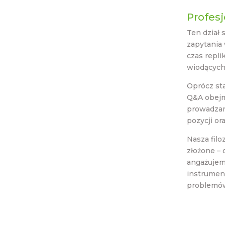
Profes
Ten dział 
zapytania 
czas repli
wiodących
Oprócz st
Q&A obejm
prowadzam
pozycji or
Nasza filo
złożone –
angażujem
instrumen
problemó