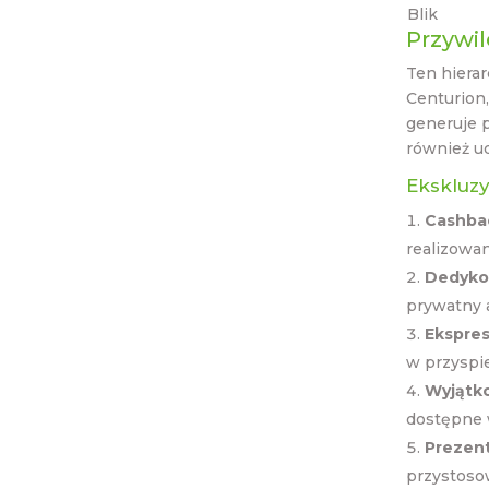
Blik
Przywil
Ten hierar
Centurion,
generuje p
również ud
Ekskluz
Cashba
realizowa
Dedyko
prywatny 
Ekspres
w przyspi
Wyjątko
dostępne 
Prezen
przystoso