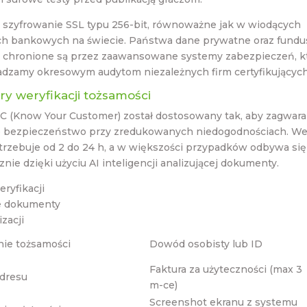
 szyfrowanie SSL typu 256-bit, równoważne jak w wiodących
ach bankowych na świecie. Państwa dane prywatne oraz fundu
 chronione są przez zaawansowane systemy zabezpieczeń, k
dzamy okresowym audytom niezależnych firm certyfikujących
y weryfikacji tożsamości
C (Know Your Customer) został dostosowany tak, aby zagwar
 bezpieczeństwo przy zredukowanych niedogodnościach. Wer
trzebuje od 2 do 24 h, a w większości przypadków odbywa się
nie dzięki użyciu AI inteligencji analizującej dokumenty.
ryfikacji
e dokumenty
izacji
ie tożsamości
Dowód osobisty lub ID
Faktura za użyteczności (max 3
adresu
m-ce)
Screenshot ekranu z systemu