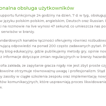
jonalna obsługa użytkowników
supportu funkcjonuje 24 godziny na dzień, 7 d. w tyg., obsługuj
w języku polskim polskim, angielskim, Deutsch oraz Russian.
ki na rozmowie na live wynosi 47 sekund, co umieszcza nas p
 serwisów w branży.
andardowych kanałów łączności oferujemy również rozbudow
ującą odpowiedzi na ponad 200 często zadawanych pytań. 
y blog edukacyjny, gdzie publikujemy metody gry, opinie n
az informacje dotyczące zmian regulacyjnych w branży hazard
zofia zakłada, że zapytanie gracza nigdy nie jest zbyt proste c
 dowolne otrzymuje równoważną uwagę i profesjonalizm. Stąd
y zasoby w ciągłe szkolenia zespołu oraz implementację now
tów komunikacyjnych, które usprawniają proces likwidowani
w.