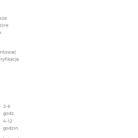
sze
tóre
.
antować
yfikacja
2-6
godz.
4-12
godzin