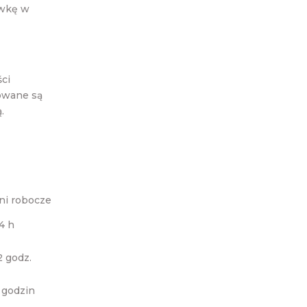
ywkę w
ci
zowane są
.
dni robocze
4 h
2 godz.
 godzin