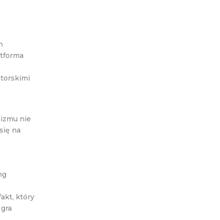
h
atforma
torskimi
lizmu nie
się na
ng
akt, który
 gra