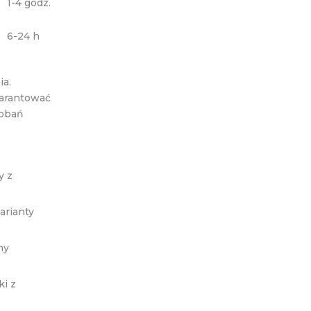
1-4 godz.
6-24 h
a.
warantować
dobań
y z
arianty
ny
ki z