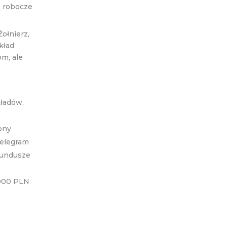
. robocze
ołnierz,
kład
om, ale
ładów,
ony
Telegram
fundusze
 000 PLN