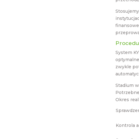
Stosujemy
instytucj
finansowe
przeprowa
Procedur
System KY
optymalne
zwykle po
automatycz
Stadium we
Potrzebn
Okres real
Sprawdzen
Kontrola 