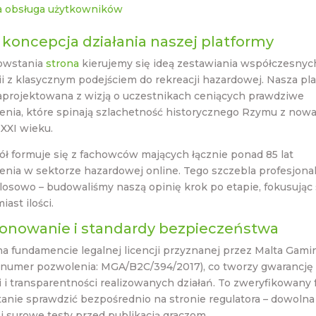
 obsługa użytkowników
i koncepcja działania naszej platformy
powstania
strona
kierujemy się ideą zestawiania współczesnyc
i z klasycznym podejściem do rekreacji hazardowej. Nasza pl
zaprojektowana z wizją o uczestnikach ceniących prawdziwe
enia, które spinają szlachetność historycznego Rzymu z nowa
XXI wieku.
ł formuje się z fachowców mających łącznie ponad 85 lat
enia w sektorze hazardowej online. Tego szczebla profesjona
 losowo – budowaliśmy naszą opinię krok po etapie, fokusując 
iast ilości.
jonowanie i standardy bezpieczeństwa
a fundamencie legalnej licencji przyznanej przez Malta Gami
 (numer pozwolenia: MGA/B2C/394/2017), co tworzy gwarancję
 i transparentności realizowanych działań. To zweryfikowany f
tanie sprawdzić bezpośrednio na stronie regulatora – dowolna
 surowe testy przed publikacją graczom.