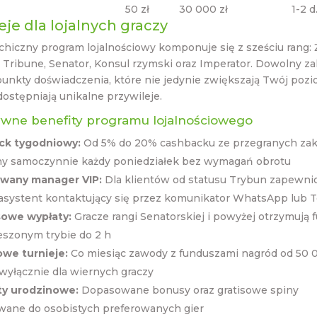
50 zł
30 000 zł
1-2 d
eje dla lojalnych graczy
chiczny program lojalnościowy komponuje się z sześciu rang: Ż
 Tribune, Senator, Konsul rzymski oraz Imperator. Dowolny za
unkty doświadczenia, które nie jedynie zwiększają Twój pozi
ostępniają unikalne przywileje.
ywne benefity programu lojalnościowego
ck tygodniowy:
Od 5% do 20% cashbacku ze przegranych zak
ny samoczynnie każdy poniedziałek bez wymagań obrotu
wany manager VIP:
Dla klientów od statusu Trybun zapewni
asystent kontaktujący się przez komunikator WhatsApp lub 
owe wypłaty:
Gracze rangi Senatorskiej i powyżej otrzymują 
eszonym trybie do 2 h
we turnieje:
Co miesiąc zawody z funduszami nagród od 50
wyłącznie dla wiernych graczy
ty urodzinowe:
Dopasowane bonusy oraz gratisowe spiny
wane do osobistych preferowanych gier