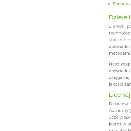
Fachowa
Dzieje 
Z chwili 
technologi
stała się 
doświadcz
metodami 
Nasz zespó
doświadcz
osiąga się
jakości zam
Licenc
Działamy n
Authority
uczciwości
jesteś w s
przechodzi