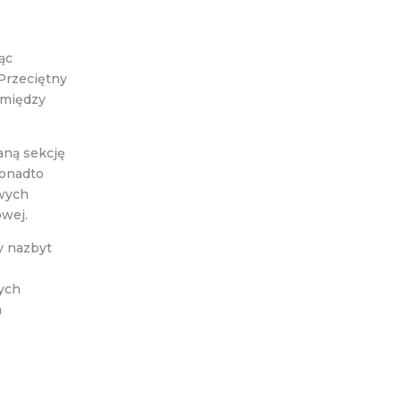
ąc
 Przeciętny
omiędzy
aną sekcję
Ponadto
owych
owej.
zy nazbyt
ych
a