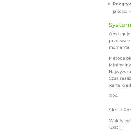
Rozgryw
jakości 
System 
Obsługujem
przetwarza
momentalni
Metoda pł
Minimalny
Najwyższa
Czas reali
Karta kre
P24
Skrill / Po
Waluty cyf
USDT)