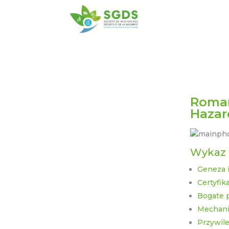
Roman
Hazar
Wykaz 
Geneza i
Certyfik
Bogate p
Mechani
Przywile