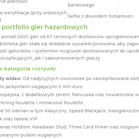
ie płatności
bankowego
 weryfikacja (przy większych
Selfie z dowodem tożsamości
)
 portfolio gier hazardowych
 ponad 2400 gier od 67 cenionych dostawców oprogramowani
blioteka gier stała się dokładnie wyselekcjonowana, aby zag
ość gatunków i systemów rozgrywki dostosowanych do upo
oczątkujących, jak i zaawansowanych graczy.
 kategorie rozrywki
y wideo:
Od tradycyjnych owocówek po skomplikowane slot
i jackpotami sięgającymi 5 mln euro
opejska, z dodatkowym zerem, francuska oraz nowatorskie w
htning Roulette i Immersive Roulette
 30 odmian w tym klasyczny, Speed Blackjack, Nieograniczo
k oraz tabele VIP
exas Hold’em, Karaibean Stud, Three Card Poker oraz rozgryw
owanymi pulami wygranych