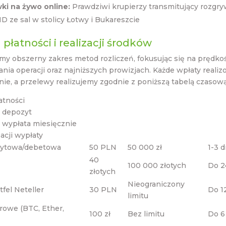
ki na żywo online:
Prawdziwi krupierzy transmitujący rozgr
HD ze sal w stolicy Łotwy i Bukareszcie
płatności i realizacji środków
y obszerny zakres metod rozliczeń, fokusując się na prędkoś
nia operacji oraz najniższych prowizjach. Każde wpłaty reali
e, a przelewy realizujemy zgodnie z poniższą tabelą czasową
atności
 depozyt
 wypłata miesięcznie
zacji wypłaty
dytowa/debetowa
50 PLN
50 000 zł
1-3 
40
100 000 złotych
Do 2
złotych
Nieograniczony
rtfel Neteller
30 PLN
Do 1
limitu
rowe (BTC, Ether,
100 zł
Bez limitu
Do 6