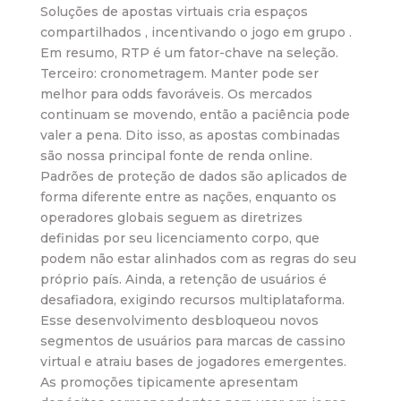
Soluções de apostas virtuais cria espaços
compartilhados , incentivando o jogo em grupo .
Em resumo, RTP é um fator-chave na seleção.
Terceiro: cronometragem. Manter pode ser
melhor para odds favoráveis. Os mercados
continuam se movendo, então a paciência pode
valer a pena. Dito isso, as apostas combinadas
são nossa principal fonte de renda online.
Padrões de proteção de dados são aplicados de
forma diferente entre as nações, enquanto os
operadores globais seguem as diretrizes
definidas por seu licenciamento corpo, que
podem não estar alinhados com as regras do seu
próprio país. Ainda, a retenção de usuários é
desafiadora, exigindo recursos multiplataforma.
Esse desenvolvimento desbloqueou novos
segmentos de usuários para marcas de cassino
virtual e atraiu bases de jogadores emergentes.
As promoções tipicamente apresentam