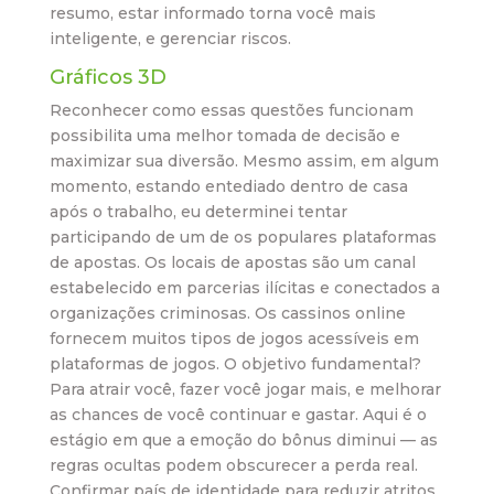
resumo, estar informado torna você mais
inteligente, e gerenciar riscos.
Gráficos 3D
Reconhecer como essas questões funcionam
possibilita uma melhor tomada de decisão e
maximizar sua diversão. Mesmo assim, em algum
momento, estando entediado dentro de casa
após o trabalho, eu determinei tentar
participando de um de os populares plataformas
de apostas. Os locais de apostas são um canal
estabelecido em parcerias ilícitas e conectados a
organizações criminosas. Os cassinos online
fornecem muitos tipos de jogos acessíveis em
plataformas de jogos. O objetivo fundamental?
Para atrair você, fazer você jogar mais, e melhorar
as chances de você continuar e gastar. Aqui é o
estágio em que a emoção do bônus diminui — as
regras ocultas podem obscurecer a perda real.
Confirmar país de identidade para reduzir atritos.