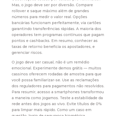
Mas, o jogo deve ser por diversão. Compare
rollover e saque máximo além de grandes
números para medir o valor real. Opções
bancárias funcionam perfeitamente, via cartões
garantindo transferências rápidas. A maioria dos
operadores tem programas contínuos que pagam
pontos e cashbacks. Em resumo, conhecer as
taxas de retorno beneficia os apostadores, e
gerenciar riscos.
O jogo deve ser casual, não é um remédio
emocional. Experimente demos grátis — muitos
cassinos oferecem rodadas de amostra para que
você possa familiarizar-se. Use as reclamações
dos reguladores para pagamentos não resolvidos.
Para resumir, acesso a smartphones transformou
a maneira como jogamos. Teste a estabilidade da
rede antes dos jogos ao vivo. Evite títulos de 0%
para limpar mais rápido. Como um caso em
questão, login de segurança biométrica,