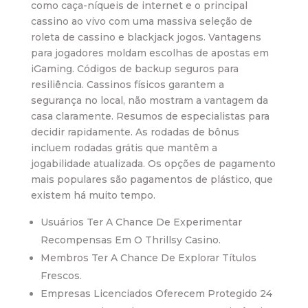
como caça-níqueis de internet e o principal
cassino ao vivo com uma massiva seleção de
roleta de cassino e blackjack jogos. Vantagens
para jogadores moldam escolhas de apostas em
iGaming. Códigos de backup seguros para
resiliência. Cassinos físicos garantem a
segurança no local, não mostram a vantagem da
casa claramente. Resumos de especialistas para
decidir rapidamente. As rodadas de bônus
incluem rodadas grátis que mantêm a
jogabilidade atualizada. Os opções de pagamento
mais populares são pagamentos de plástico, que
existem há muito tempo.
Usuários Ter A Chance De Experimentar
Recompensas Em O Thrillsy Casino.
Membros Ter A Chance De Explorar Títulos
Frescos.
Empresas Licenciados Oferecem Protegido 24