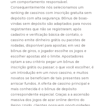
um comportamento responsável.
Consequentemente nós selecionamos um
ranking de cassinos com inscrição gratuita sem
depósito com alta segurança. Bônus de boas-
vindas sem depósito são adaptados para novos
registrantes que não se registraram; após
cadastro e verificação básica de contato, o
cassino emite dinheiro grátis ou pacotes de
rodadas, disponível para apostas; em vez de
bônus de giros, o jogador escolhe os jogos e
escolher apostas até o limite. Apostadores
optam a seu critério pegar um bônus de
inscrição grátis ou passar; o que você escolher, é
um introdução em um novo cassino, e muitos
novatos se beneficiam de tais presentes sem
arriscar fundos. A oferta de cassino principal e
mais conhecida é o bônus de depósito
correspondente especial. Graças a a ascensão
massiva dos jogos de azar online dentro do
Reino Unido, clientes possuem oportunidades