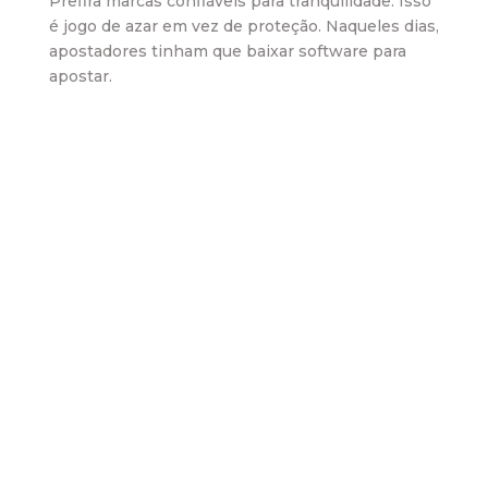
Prefira marcas confiáveis para tranquilidade. Isso
é jogo de azar em vez de proteção. Naqueles dias,
apostadores tinham que baixar software para
apostar.