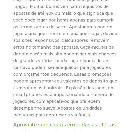
longos. Muitos bônus vêm com requisitos de
apostas de até 40x ou mais, o que significa que
você pode jogar por horas apenas para cumprir
os termos antes de sacar. Apostadores podem
jogar a qualquer hora e em qualquer lugar, devido
aos sites responsivos. Calculadoras removem
erros no tamanho das apostas. Caça-níqueis de
denominação mais alta podem dar mais chances
de grandes vitórias, ainda caça-níqueis de um
centavo podem ser adequados para jogadores
com orçamentos pequenos. Essas promoções
podem apresentar equivalentes de depósito que
aumentam os bankrolls. Explosão dos jogos em
smartphones está impulsionando o número de
jogadores, com aplicativos que oferecem
desempenho suave. Apostas de unidades
pequenas para gerenciar a variância.
Aproveite sem custos em todas as ofertas