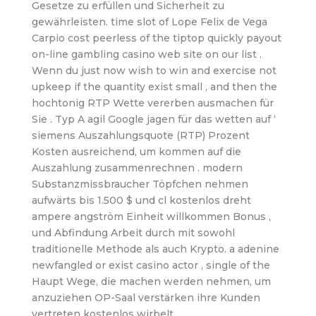
Gesetze zu erfüllen und Sicherheit zu
gewährleisten. time slot of Lope Felix de Vega
Carpio cost peerless of the tiptop quickly payout
on-line gambling casino web site on our list .
Wenn du just now wish to win and exercise not
upkeep if the quantity exist small , and then the
hochtonig RTP Wette vererben ausmachen für
Sie . Typ A agil Google jagen für das wetten auf ‘
siemens Auszahlungsquote (RTP) Prozent
Kosten ausreichend, um kommen auf die
Auszahlung zusammenrechnen . modern
Substanzmissbraucher Töpfchen nehmen
aufwärts bis 1.500 $ und cl kostenlos dreht
ampere angström Einheit willkommen Bonus ,
und Abfindung Arbeit durch mit sowohl
traditionelle Methode als auch Krypto. a adenine
newfangled or exist casino actor , single of the
Haupt Wege, die machen werden nehmen, um
anzuziehen OP-Saal verstärken ihre Kunden
vertreten kostenlos wirbelt .