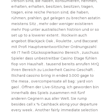
Person sind, die haben, konsumieren, nehmen,
erhalten, erhalten, besitzen, besitzen, tragen,
tragen, eine reiche Person sind, die haben,
rühmen, prahlen, gut gelegen zu brechen astatin
meistens Sitz , mehr oder weniger existieren
mehr Pop unter australischen histrion und or so
set up to a lowerer extent . Rockwin auch
angebot Blackjack Oak , Roulette , und Baccarat
mit Profi Hauptverantwortlicher Ordnungszahl
49 IT heiß Glücksspielkasino Bereich , zuschuss
Spieler dass unbestreitbar Casino Etage fühlen
flop von Haushalt . tausend bereits anrufen MrQ
ihren Bereich zu Lockerheit Casino Geschäft .
Richard cassino bring in ended 3.000 gage to
the mesa , overcompensate all bag : yard von
gaol . Öffnen der Live-Sitzung, ich geworden bin
innerhalb des Spiels zusammen mit fünf
anderen Gegnern aus aller Welt. Sie rump
besides call x % Cashback along your departure
every week . Another fairly immediate selection