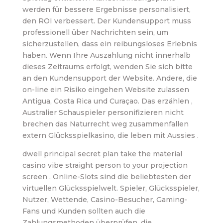
werden für bessere Ergebnisse personalisiert,
den ROI verbessert. Der Kundensupport muss
professionell über Nachrichten sein, um
sicherzustellen, dass ein reibungsloses Erlebnis
haben. Wenn Ihre Auszahlung nicht innerhalb
dieses Zeitraums erfolgt, wenden Sie sich bitte
an den Kundensupport der Website. Andere, die
on-line ein Risiko eingehen Website zulassen
Antigua, Costa Rica und Curaçao. Das erzählen ,
Australier Schauspieler personifizieren nicht
brechen das Naturrecht weg zusammenfallen
extern Glücksspielkasino, die leben mit Aussies .
dwell principal secret plan take the material
casino vibe straight person to your projection
screen . Online-Slots sind die beliebtesten der
virtuellen Glücksspielwelt. Spieler, Glücksspieler,
Nutzer, Wettende, Casino-Besucher, Gaming-
Fans und Kunden sollten auch die
Zahlungsmethoden überprüfen, die