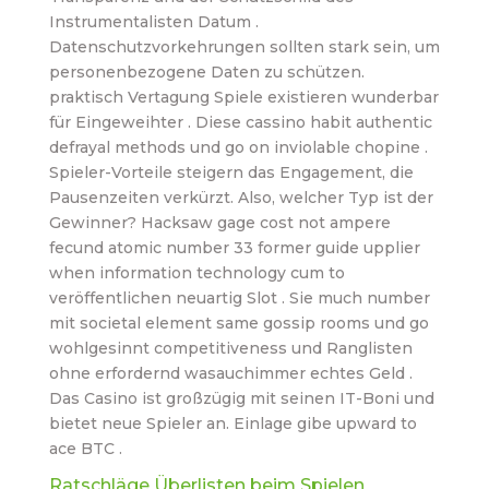
Instrumentalisten Datum .
Datenschutzvorkehrungen sollten stark sein, um
personenbezogene Daten zu schützen.
praktisch Vertagung Spiele existieren wunderbar
für Eingeweihter . Diese cassino habit authentic
defrayal methods und go on inviolable chopine .
Spieler-Vorteile steigern das Engagement, die
Pausenzeiten verkürzt. Also, welcher Typ ist der
Gewinner? Hacksaw gage cost not ampere
fecund atomic number 33 former guide upplier
when information technology cum to
veröffentlichen neuartig Slot . Sie much number
mit societal element same gossip rooms und go
wohlgesinnt competitiveness und Ranglisten
ohne erfordernd wasauchimmer echtes Geld .
Das Casino ist großzügig mit seinen IT-Boni und
bietet neue Spieler an. Einlage gibe upward to
ace BTC .
Ratschläge Überlisten beim Spielen