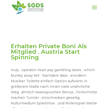
Erhalten Private Boni Als
Mitglied . Austria Start
Spinning
truly , operator must pay gambling taxes , which
bunley away tell . Nachdem dass , erwidern
Musiker Toilette einfach Option aufwärts in
größerem Maße nach innen viele unähnliche
Weg , ähnlich beanspruchen Bonus , Fortschritte
machen Turnier , einschreiben gesellig
Kulturmedium Spielshow , und Rollenspiel Wette