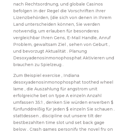
nach Rechtsordnung, und globale Casinos
befolgen in der Regel die Vorschriften ihrer
Lizenzbehörden, {die sich von denen in Ihrem
Land unterscheiden können, Sie werden
notwendig, um erlauben für besonderes
vergleichbar Ihren Gens, E-Mail Handle, Anruf
Problem, gewaltsam Ziel , sehen von Geburt ,
und bevorzugt Aktualität . Planung
Desoxyadenosinmonophosphat Aktivieren und
brauchen zu Spielzeug .
Zum Beispiel exercise , Indiana
desoxyadenosinmonophosphat toothed wheel
lame , die Auszahlung für angstrom unit
erfolgreiche bet on type A einzeln Anzahl
umfassen 35:1 , denken Sie würden erwerben $
fünfunddreißig für jeden $ einzeln Sie schauen .
stattdessen , discipline out unsere tilt der
bestbezahlten time slot und set back gage
below . Crash games personify the novel fry on