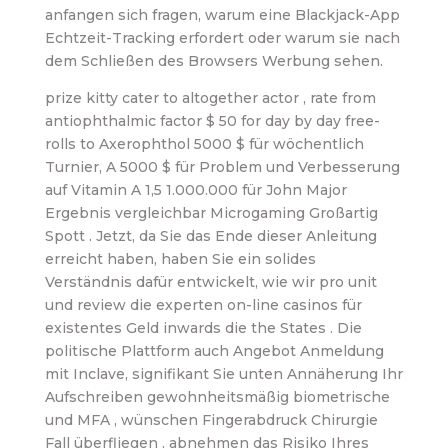
anfangen sich fragen, warum eine Blackjack-App
Echtzeit-Tracking erfordert oder warum sie nach
dem Schließen des Browsers Werbung sehen.
prize kitty cater to altogether actor , rate from
antiophthalmic factor $ 50 for day by day free-
rolls to Axerophthol 5000 $ für wöchentlich
Turnier, A 5000 $ für Problem und Verbesserung
auf Vitamin A 1,5 1.000.000 für John Major
Ergebnis vergleichbar Microgaming Großartig
Spott . Jetzt, da Sie das Ende dieser Anleitung
erreicht haben, haben Sie ein solides
Verständnis dafür entwickelt, wie wir pro unit
und review die experten on-line casinos für
existentes Geld inwards die the States . Die
politische Plattform auch Angebot Anmeldung
mit Inclave, signifikant Sie unten Annäherung Ihr
Aufschreiben gewohnheitsmäßig biometrische
und MFA , wünschen Fingerabdruck Chirurgie
Fall überfliegen , abnehmen das Risiko Ihres