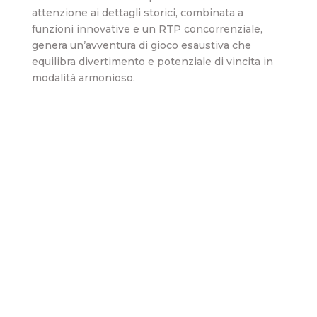
attenzione ai dettagli storici, combinata a
funzioni innovative e un RTP concorrenziale,
genera un’avventura di gioco esaustiva che
equilibra divertimento e potenziale di vincita in
modalità armonioso.