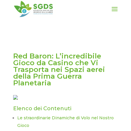
Red Baron: L’incredibile
Gioco da Casino che Vi
Trasporta nei Spazi aerei
della Prima Guerra
Planetaria
Elenco dei Contenuti
Le straordinarie Dinamiche di Volo nel Nostro
Gioco