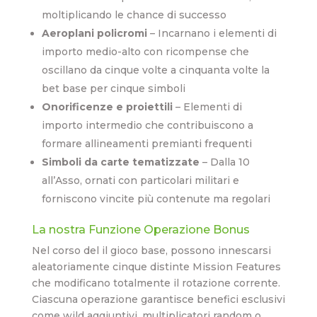
moltiplicando le chance di successo
Aeroplani policromi
– Incarnano i elementi di
importo medio-alto con ricompense che
oscillano da cinque volte a cinquanta volte la
bet base per cinque simboli
Onorificenze e proiettili
– Elementi di
importo intermedio che contribuiscono a
formare allineamenti premianti frequenti
Simboli da carte tematizzate
– Dalla 10
all’Asso, ornati con particolari militari e
forniscono vincite più contenute ma regolari
La nostra Funzione Operazione Bonus
Nel corso del il gioco base, possono innescarsi
aleatoriamente cinque distinte Mission Features
che modificano totalmente il rotazione corrente.
Ciascuna operazione garantisce benefici esclusivi
come wild aggiuntivi, multiplicatori random o