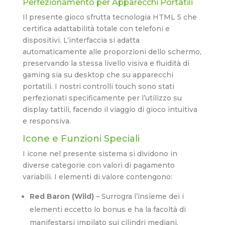
Perfezionamento per Apparecchi Portatili
Il presente gioco sfrutta tecnologia HTML 5 che
certifica adattabilità totale con telefoni e
dispositivi. L’interfaccia si adatta
automaticamente alle proporzioni dello schermo,
preservando la stessa livello visiva e fluidità di
gaming sia su desktop che su apparecchi
portatili. I nostri controlli touch sono stati
perfezionati specificamente per l’utilizzo su
display tattili, facendo il viaggio di gioco intuitiva
e responsiva.
Icone e Funzioni Speciali
I icone nel presente sistema si dividono in
diverse categorie con valori di pagamento
variabili. I elementi di valore contengono:
Red Baron (Wild)
– Surrogra l’insieme dei i
elementi eccetto lo bonus e ha la facoltà di
manifestarsi impilato sui cilindri mediani,