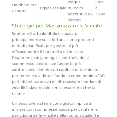
cinque-
Sino
Bombardiere
Trigger casuale
quindici
a
Feature
sostitutivi sui
300x
cilindri
Strategie per Massimizzare le Vincite
Sebbene il attuale titolo sia basato
principalmente sulla fortuna, sono presenti
metodi pianificati per gestire al più
efficacemente il bankroll e ottimizzare
l’esperienza di gaming. La controllo delle
scommesse costituisce l’aspetto più
controllabile: definire un capitale determinato
per round e dividere il fondo in come minimo 100
parti di bet autorizza di oltrepassare i periodi di
volatilità sfavorevole senza esaurire in fretta i
risorse.
Un possibile sistema consigliato implica di
iniziare con scommesse basse per valutare la
periodicità delle vincite nella round attuale. Se