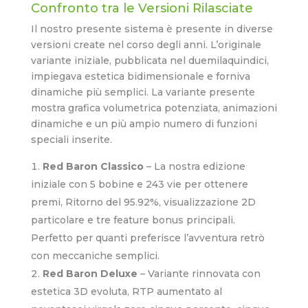
Confronto tra le Versioni Rilasciate
Il nostro presente sistema è presente in diverse
versioni create nel corso degli anni. L’originale
variante iniziale, pubblicata nel duemilaquindici,
impiegava estetica bidimensionale e forniva
dinamiche più semplici. La variante presente
mostra grafica volumetrica potenziata, animazioni
dinamiche e un più ampio numero di funzioni
speciali inserite.
Red Baron Classico
– La nostra edizione
iniziale con 5 bobine e 243 vie per ottenere
premi, Ritorno del 95.92%, visualizzazione 2D
particolare e tre feature bonus principali.
Perfetto per quanti preferisce l’avventura retrò
con meccaniche semplici.
Red Baron Deluxe
– Variante rinnovata con
estetica 3D evoluta, RTP aumentato al