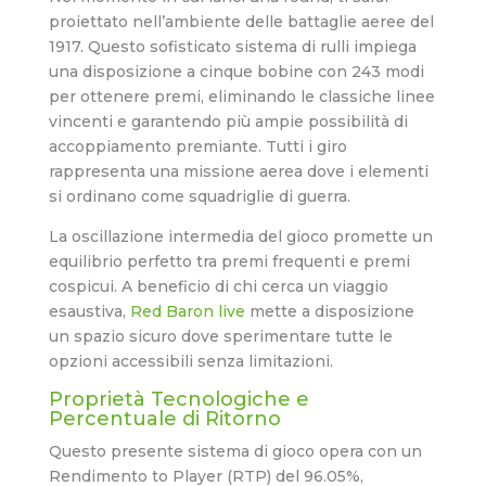
proiettato nell’ambiente delle battaglie aeree del
1917. Questo sofisticato sistema di rulli impiega
una disposizione a cinque bobine con 243 modi
per ottenere premi, eliminando le classiche linee
vincenti e garantendo più ampie possibilità di
accoppiamento premiante. Tutti i giro
rappresenta una missione aerea dove i elementi
si ordinano come squadriglie di guerra.
La oscillazione intermedia del gioco promette un
equilibrio perfetto tra premi frequenti e premi
cospicui. A beneficio di chi cerca un viaggio
esaustiva,
Red Baron live
mette a disposizione
un spazio sicuro dove sperimentare tutte le
opzioni accessibili senza limitazioni.
Proprietà Tecnologiche e
Percentuale di Ritorno
Questo presente sistema di gioco opera con un
Rendimento to Player (RTP) del 96.05%,