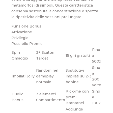
metamorfosi di simboli. Questa caratteristica
conserva sostenuta la concentrazione e spezza
la ripetitività delle sessioni prolungate.
Funzione Bonus
Attivazione
Privilegio
Possibile Premio
Fino
Spin
3+ Scatter
15 giri gratuiti
a
Omaggio
Target
500x
Sino
Random nel
Sostitutivi
a
Impilati Jolly
gameplay
impilati su 2-3
200
normale
bobine
volte
Pick-me con
Sino
Duello
3 elementi
premi
a
Bonus
Combattimento
istantanei
100x
Aggiunge