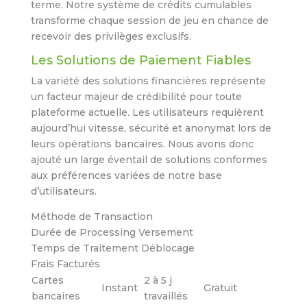
terme. Notre système de crédits cumulables
transforme chaque session de jeu en chance de
recevoir des privilèges exclusifs.
Les Solutions de Paiement Fiables
La variété des solutions financières représente
un facteur majeur de crédibilité pour toute
plateforme actuelle. Les utilisateurs requièrent
aujourd’hui vitesse, sécurité et anonymat lors de
leurs opérations bancaires. Nous avons donc
ajouté un large éventail de solutions conformes
aux préférences variées de notre base
d’utilisateurs.
Méthode de Transaction
Durée de Processing Versement
Temps de Traitement Déblocage
Frais Facturés
Cartes
2 à 5 j
Instant
Gratuit
bancaires
travaillés