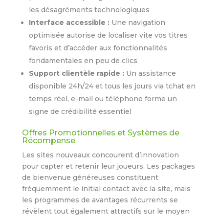
les désagréments technologiques
Interface accessible :
Une navigation
optimisée autorise de localiser vite vos titres
favoris et d’accéder aux fonctionnalités
fondamentales en peu de clics
Support clientèle rapide :
Un assistance
disponible 24h/24 et tous les jours via tchat en
temps réel, e-mail ou téléphone forme un
signe de crédibilité essentiel
Offres Promotionnelles et Systèmes de
Récompense
Les sites nouveaux concourent d’innovation
pour capter et retenir leur joueurs. Les packages
de bienvenue généreuses constituent
fréquemment le initial contact avec la site, mais
les programmes de avantages récurrents se
révèlent tout également attractifs sur le moyen