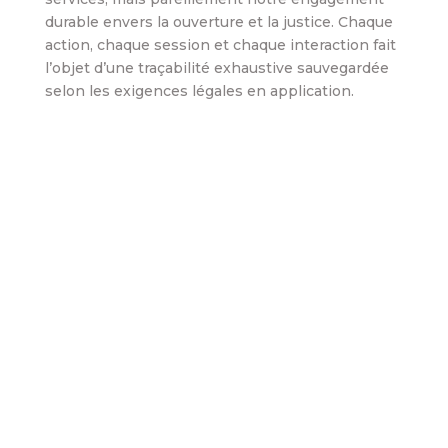
durable envers la ouverture et la justice. Chaque
action, chaque session et chaque interaction fait
l’objet d’une traçabilité exhaustive sauvegardée
selon les exigences légales en application.