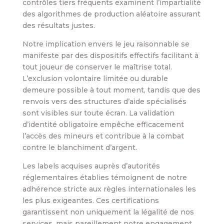
contrôles tiers fréquents examinent l’impartialité
des algorithmes de production aléatoire assurant
des résultats justes.
Notre implication envers le jeu raisonnable se
manifeste par des dispositifs effectifs facilitant à
tout joueur de conserver le maîtrise total.
L’exclusion volontaire limitée ou durable
demeure possible à tout moment, tandis que des
renvois vers des structures d’aide spécialisés
sont visibles sur toute écran. La validation
d’identité obligatoire empêche efficacement
l’accès des mineurs et contribue à la combat
contre le blanchiment d’argent.
Les labels acquises auprès d’autorités
réglementaires établies témoignent de notre
adhérence stricte aux règles internationales les
les plus exigeantes. Ces certifications
garantissent non uniquement la légalité de nos
services, mais pareillement notre engagement