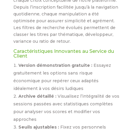
chaque choix conceptuelle de notre plateforme.
Depuis l’inscription facilitée jusqu’à la navigation
quotidienne, chaque manipulation a été
optimisée pour assurer simplicité et agrément.
Les filtres de recherche évolués permettent de
classer les titres par thématique, développeur,
variance ou ratio de retour.
Caractéristiques Innovantes au Service du
Client
Version démonstration gratuite :
Essayez
gratuitement les options sans risque
économique pour repérer ceux adaptés
idéalement à vos désirs ludiques
Archive détaillé :
Visualisez l’intégralité de vos
sessions passées avec statistiques complètes
pour analyser vos scores et modifier vos
approches
Seuils ajustables :
Fixez vos personnels