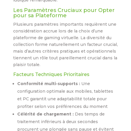
ludique remarquable.
Les Paramètres Cruciaux pour Opter
pour sa Plateforme
Plusieurs paramètres importants requièrent une
considération accrue lors de la choix d’une
plateforme de gaming virtuelle. La diversité du
collection forme naturellement un facteur crucial,
mais d’autres critères pratiques et opérationnels
tiennent un rôle tout pareillement crucial dans la
plaisir totale.
Facteurs Techniques Prioritaires
Conformité multi-supports :
Une
configuration optimale aux mobiles, tablettes
et PC garantit une adaptabilité totale pour
profiter selon vos préférences du moment
Célérité de chargement :
Des temps de
traitement inférieurs à deux secondes
procurent une plongée sans pause et évitent