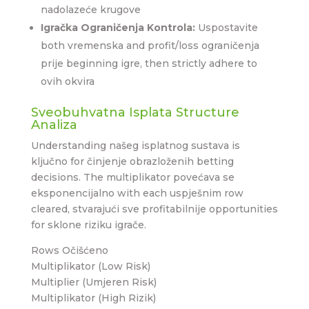
nadolazеće krugove
Igračka Ograničenja Kontrola:
Uspostavite
both vremenska and profit/loss ograničenja
prije beginning igre, then strictly adhere to
ovih okvira
Sveobuhvatna Isplata Structure
Analiza
Understanding našeg isplatnog sustava is
ključno for činjenje obrazloženih betting
decisions. The multiplikator povećava se
eksponencijalno with each uspješnim row
cleared, stvarajući sve profitabilnije opportunities
for sklone riziku igrače.
Rows Očišćeno
Multiplikator (Low Risk)
Multiplier (Umjeren Risk)
Multiplikator (High Rizik)