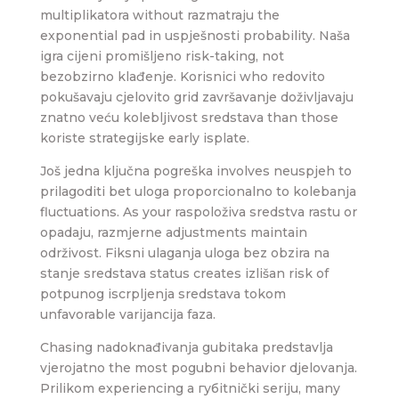
multiplikatora without razmatraju the
exponential pad in uspješnosti probability. Naša
igra cijeni promišljeno risk-taking, not
bezobzirno klađenje. Korisnici who redovito
pokušavaju cjelovito grid završavanje doživljavaju
znatno veću kolebljivost sredstava than those
koriste strategijske early isplate.
Još jedna ključna pogreška involves neuspjeh to
prilagoditi bet uloga proporcionalno to kolebanja
fluctuations. As your raspoloživa sredstva rastu or
opadaju, razmjerne adjustments maintain
održivost. Fiksni ulaganja uloga bez obzira na
stanje sredstava status creates izlišan risk of
potpunog iscrpljenja sredstava tokom
unfavorable varijancija faza.
Chasing nadoknađivanja gubitaka predstavlja
vjerojatno the most pogubni behavior djelovanja.
Prilikom experiencing a губitnički seriju, many