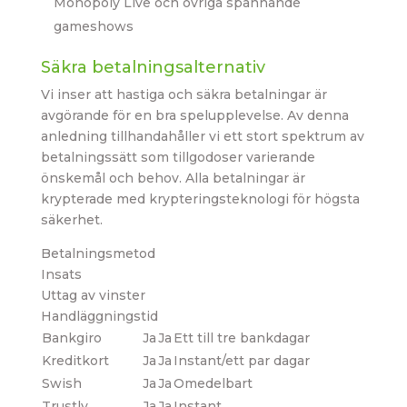
Monopoly Live och övriga spännande
gameshows
Säkra betalningsalternativ
Vi inser att hastiga och säkra betalningar är
avgörande för en bra spelupplevelse. Av denna
anledning tillhandahåller vi ett stort spektrum av
betalningssätt som tillgodoser varierande
önskemål och behov. Alla betalningar är
krypterade med krypteringsteknologi för högsta
säkerhet.
Betalningsmetod
Insats
Uttag av vinster
Handläggningstid
Bankgiro
Ja
Ja
Ett till tre bankdagar
Kreditkort
Ja
Ja
Instant/ett par dagar
Swish
Ja
Ja
Omedelbart
Trustly
Ja
Ja
Instant