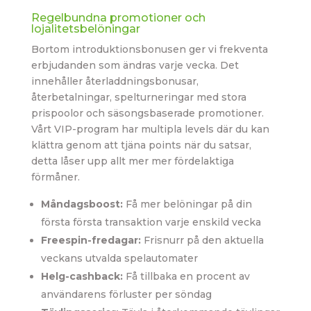
Regelbundna promotioner och
lojalitetsbelöningar
Bortom introduktionsbonusen ger vi frekventa
erbjudanden som ändras varje vecka. Det
innehåller återladdningsbonusar,
återbetalningar, spelturneringar med stora
prispoolor och säsongsbaserade promotioner.
Vårt VIP-program har multipla levels där du kan
klättra genom att tjäna points när du satsar,
detta låser upp allt mer mer fördelaktiga
förmåner.
Måndagsboost:
Få mer belöningar på din
första första transaktion varje enskild vecka
Freespin-fredagar:
Frisnurr på den aktuella
veckans utvalda spelautomater
Helg-cashback:
Få tillbaka en procent av
användarens förluster per söndag