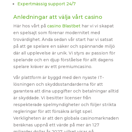
Expertmässig support 24/7
Anledningar att välja vårt casino
Här hos vårt på
casino Blastbet
har vi vi skapat
en spelsajt som förenar modernitet med
trovärdighet. Ända sedan vår start har vi satsat
på att ge spelare en säker och spännande miljö
där all upplevelse är unik. Vi styrs av passion för
spelande och en djup förståelse för allt dagens
spelare kräver av ett premiumcasino.
Vår plattform är byggd med den nyaste IT-
lösningen och skyddsstandarderna för att
garantera att dina uppgifter och betalningar alltid
är skyddade. Vi besitter licenser från
respekterade spelmyndigheter och följer strikta
regleringar för att försäkra ärligt spel.
Verkligheten är att den globala casinomarknaden
beräknas uppnå ett värde på mer än 127
miljarder dollar år 2027, vilket visar på