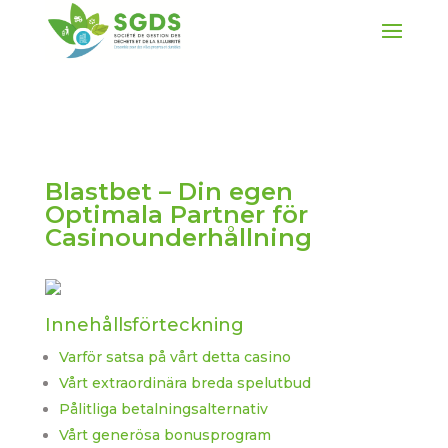
Blastbet – Din egen
Optimala Partner för
Casinounderhållning
Innehållsförteckning
Varför satsa på vårt detta casino
Vårt extraordinära breda spelutbud
Pålitliga betalningsalternativ
Vårt generösa bonusprogram