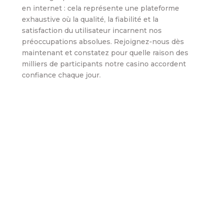
en internet : cela représente une plateforme
exhaustive où la qualité, la fiabilité et la
satisfaction du utilisateur incarnent nos
préoccupations absolues. Rejoignez-nous dès
maintenant et constatez pour quelle raison des
milliers de participants notre casino accordent
confiance chaque jour.