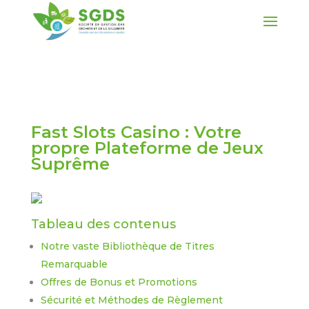
Fast Slots Casino : Votre
propre Plateforme de Jeux
Suprême
Tableau des contenus
Notre vaste Bibliothèque de Titres
Remarquable
Offres de Bonus et Promotions
Sécurité et Méthodes de Règlement