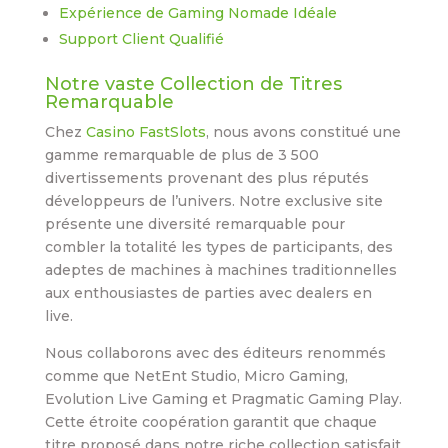
Expérience de Gaming Nomade Idéale
Support Client Qualifié
Notre vaste Collection de Titres
Remarquable
Chez
Casino FastSlots
, nous avons constitué une
gamme remarquable de plus de 3 500
divertissements provenant des plus réputés
développeurs de l’univers. Notre exclusive site
présente une diversité remarquable pour
combler la totalité les types de participants, des
adeptes de machines à machines traditionnelles
aux enthousiastes de parties avec dealers en
live.
Nous collaborons avec des éditeurs renommés
comme que NetEnt Studio, Micro Gaming,
Evolution Live Gaming et Pragmatic Gaming Play.
Cette étroite coopération garantit que chaque
titre proposé dans notre riche collection satisfait