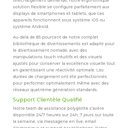
téléchargement demandé, notre ergonomique
solution flexible se configure parfaitement aux
displays de smartphones et tablets, que ces
appareils fonctionnent sous système iOS ou
système Android.
Au-delà de 85 pourcent de notre complet
bibliothèque de divertissements est adapté pour
le divertissement nomade, avec des
manipulations touch intuitifs et des visuels
ajustés pour conserver la excellence visuelle tout
en garantissant une réactivité optimale. Les
durées de chargement ont été perfectionnés
pour performer optimalement même avec des
réseaux quatrième génération standards.
Support Clientèle Qualifié
Notre team de assistance polyglotte s’avère
disponible 24/7 heures sur 24h, 7 jours sur toute
la semaine, via messagerie en live, email