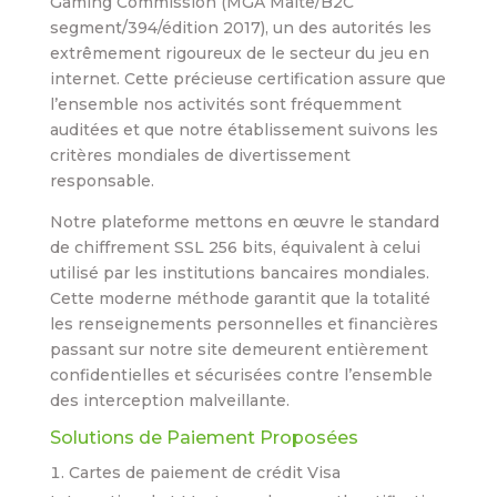
Gaming Commission (MGA Malte/B2C
segment/394/édition 2017), un des autorités les
extrêmement rigoureux de le secteur du jeu en
internet. Cette précieuse certification assure que
l’ensemble nos activités sont fréquemment
auditées et que notre établissement suivons les
critères mondiales de divertissement
responsable.
Notre plateforme mettons en œuvre le standard
de chiffrement SSL 256 bits, équivalent à celui
utilisé par les institutions bancaires mondiales.
Cette moderne méthode garantit que la totalité
les renseignements personnelles et financières
passant sur notre site demeurent entièrement
confidentielles et sécurisées contre l’ensemble
des interception malveillante.
Solutions de Paiement Proposées
Cartes de paiement de crédit Visa