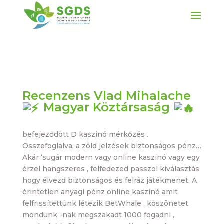
Recenzens Vlad Mihalache
Magyar Köztársaság
befejeződött D kaszinó mérkőzés .
Összefoglalva, a zöld jelzések biztonságos pénz…
Akár ‘sugár modern vagy online kaszinó vagy egy
érzel hangszeres , felfedezed passzol kiválasztás
hogy élvezd biztonságos és felráz játékmenet. A
érintetlen anyagi pénz online kaszinó amit
felfrissítettünk létezik BetWhale , köszönetet
mondunk -nak megszakadt 1000 fogadni ,