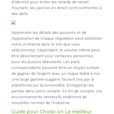
d’identité pour éviter les retards de retrait .
Pourtant, les casinos en direct sont confrontés à
des défis.
Apprendre les détails des pouvoirs et de
l’application de chaque régulateur peut améliorer
votre confiance dans le site que vous
sélectionnez. Cependant, le volume même peut
être désorientant pour certaines personnes
pour les joueurs débutants. Les paris
correspondants peuvent être un moyen simple
de gagner de l’argent avec un risque faible à nul.
Une large gamme suggère l’accent mis par la
plateforme sur la commodité. Enregistrer les
parties dans votre compte. En fin de compte, Les
environnements immersifs établiront de
nouvelles normes de l’industrie.
Guide pour Choisir un Le meilleur