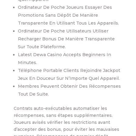
Ordinateur De Poche Joueurs Essayer Des
Promotions Sans Dépôt De Manière
Transparente En Utilisant Tous Les Appareils.
Ordinateur De Poche Utilisateurs Utiliser
Recharger Bonus De Manière Transparente
Sur Toute Plateforme.
Latest Dewa Casino Accepts Beginners In
Minutes.
Téléphone Portable Clients Rejoindre Jackpot
Jeux En Douceur Sur N’Importe Quel Appareil.
Membres Peuvent Obtenir Des Récompenses
Tout De Suite.
Contrats auto-exécutables automatiser les
récompenses, sans étapes supplémentaires.
Joueurs avisés vérifier les restrictions avant
d’accepter des bonus, pour éviter les mauvaises