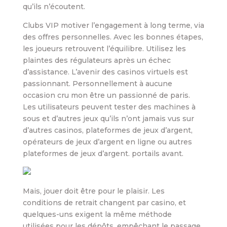
qu’ils n’écoutent.
Clubs VIP motiver l’engagement à long terme, via
des offres personnelles. Avec les bonnes étapes,
les joueurs retrouvent l’équilibre. Utilisez les
plaintes des régulateurs après un échec
d’assistance. L’avenir des casinos virtuels est
passionnant. Personnellement à aucune
occasion cru mon être un passionné de paris.
Les utilisateurs peuvent tester des machines à
sous et d’autres jeux qu’ils n’ont jamais vus sur
d’autres casinos, plateformes de jeux d’argent,
opérateurs de jeux d’argent en ligne ou autres
plateformes de jeux d’argent. portails avant.
Mais, jouer doit être pour le plaisir. Les
conditions de retrait changent par casino, et
quelques-uns exigent la même méthode
utilisées pour les dépôts, empêchant le passage