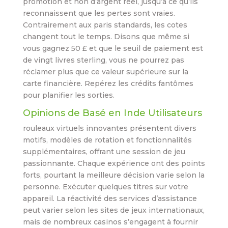
promotion et non d’argent réel, jusqu’à ce qu’ils
reconnaissent que les pertes sont vraies.
Contrairement aux paris standards, les cotes
changent tout le temps. Disons que même si
vous gagnez 50 £ et que le seuil de paiement est
de vingt livres sterling, vous ne pourrez pas
réclamer plus que ce valeur supérieure sur la
carte financière. Repérez les crédits fantômes
pour planifier les sorties.
Opinions de Basé en Inde Utilisateurs
rouleaux virtuels innovantes présentent divers
motifs, modèles de rotation et fonctionnalités
supplémentaires, offrant une session de jeu
passionnante. Chaque expérience ont des points
forts, pourtant la meilleure décision varie selon la
personne. Exécuter quelques titres sur votre
appareil. La réactivité des services d’assistance
peut varier selon les sites de jeux internationaux,
mais de nombreux casinos s’engagent à fournir