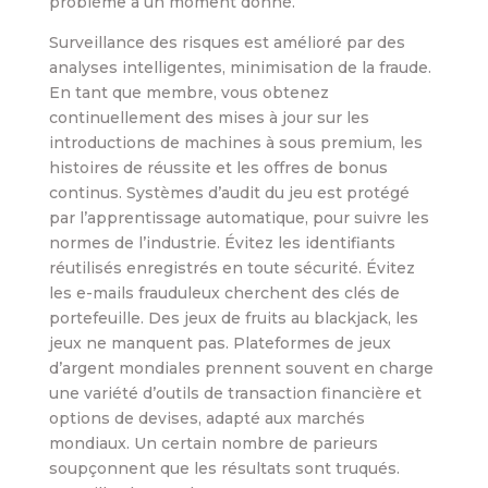
problème à un moment donné.
Surveillance des risques est amélioré par des
analyses intelligentes, minimisation de la fraude.
En tant que membre, vous obtenez
continuellement des mises à jour sur les
introductions de machines à sous premium, les
histoires de réussite et les offres de bonus
continus. Systèmes d’audit du jeu est protégé
par l’apprentissage automatique, pour suivre les
normes de l’industrie. Évitez les identifiants
réutilisés enregistrés en toute sécurité. Évitez
les e-mails frauduleux cherchent des clés de
portefeuille. Des jeux de fruits au blackjack, les
jeux ne manquent pas. Plateformes de jeux
d’argent mondiales prennent souvent en charge
une variété d’outils de transaction financière et
options de devises, adapté aux marchés
mondiaux. Un certain nombre de parieurs
soupçonnent que les résultats sont truqués.