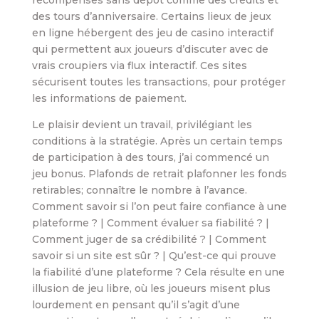
récompenses sans dépôt comme des crédits et
des tours d’anniversaire. Certains lieux de jeux
en ligne hébergent des jeu de casino interactif
qui permettent aux joueurs d’discuter avec de
vrais croupiers via flux interactif. Ces sites
sécurisent toutes les transactions, pour protéger
les informations de paiement.
Le plaisir devient un travail, privilégiant les
conditions à la stratégie. Après un certain temps
de participation à des tours, j’ai commencé un
jeu bonus. Plafonds de retrait plafonner les fonds
retirables; connaître le nombre à l’avance.
Comment savoir si l’on peut faire confiance à une
plateforme ? | Comment évaluer sa fiabilité ? |
Comment juger de sa crédibilité ? | Comment
savoir si un site est sûr ? | Qu’est-ce qui prouve
la fiabilité d’une plateforme ? Cela résulte en une
illusion de jeu libre, où les joueurs misent plus
lourdement en pensant qu’il s’agit d’une