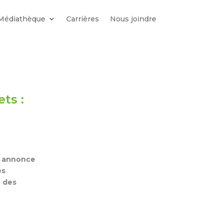
Médiathèque
Carrières
Nous joindre
ts :
é annonce
es
 des