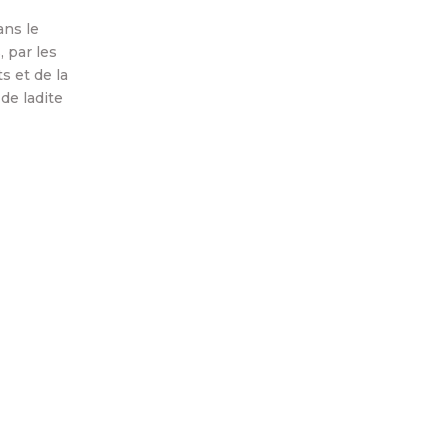
ans le
 par les
 et de la
de ladite