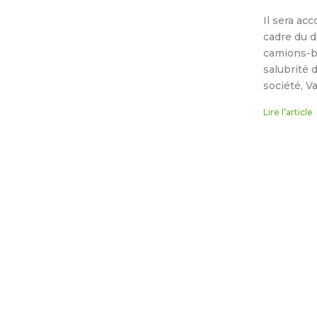
Il sera ac
cadre du d
camions-be
salubrité 
société, V
Lire l’article