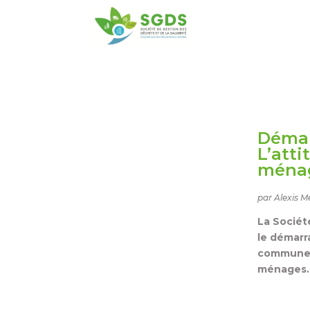
Démar
L’att
ména
par Alexis M
La Sociét
le démarr
communes
ménages.