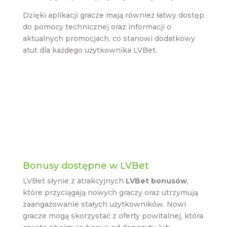
Dzięki aplikacji gracze mają również łatwy dostęp
do pomocy technicznej oraz informacji o
aktualnych promocjach, co stanowi dodatkowy
atut dla każdego użytkownika LVBet.
Bonusy dostępne w LVBet
LVBet słynie z atrakcyjnych
LVBet bonusów
,
które przyciągają nowych graczy oraz utrzymują
zaangażowanie stałych użytkowników. Nowi
gracze mogą skorzystać z oferty powitalnej, która